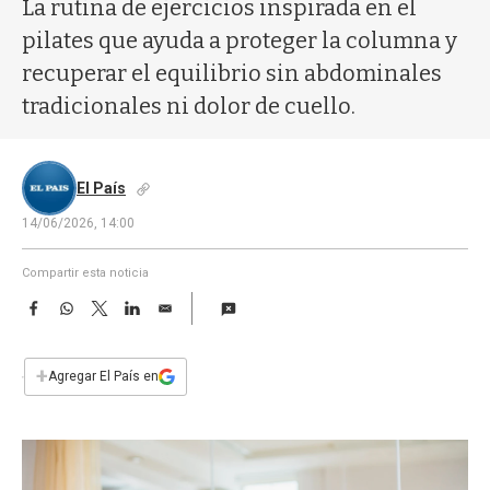
a
La rutina de ejercicios inspirada en el
pilates que ayuda a proteger la columna y
recuperar el equilibrio sin abdominales
tradicionales ni dolor de cuello.
El País
14/06/2026, 14:00
Compartir esta noticia
F
W
T
L
E
a
h
w
i
m
c
a
i
n
a
e
t
t
k
i
+
Agregar El País en
b
s
t
e
l
o
A
e
d
o
p
r
I
k
p
n