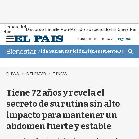
Temas del
Discurso Lacalle Pou
Partido suspendido
En Clave País
día:
Suscribite al 50% OFF
Ingresar
M
e
Vida Sana
Nutrición
Fitness
Mente
Descans
n
M
u
o
s
t
EL PAÍS
BIENESTAR
FITNESS
r
a
Tiene 72 años y revela el
r
b
secreto de su rutina sin alto
�
s
impacto para mantener un
q
u
abdomen fuerte y estable
e
d