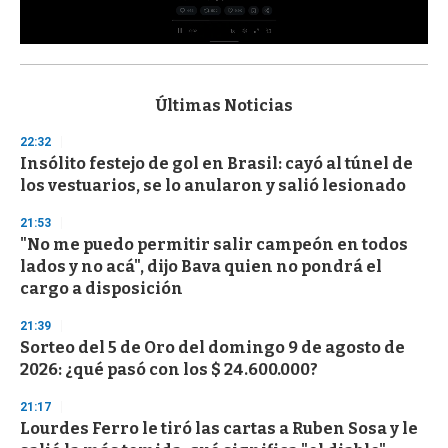
0
s
e
c
Últimas Noticias
o
n
22:32
d
Insólito festejo de gol en Brasil: cayó al túnel de
s
o
los vestuarios, se lo anularon y salió lesionado
f
3
21:53
3
s
"No me puedo permitir salir campeón en todos
e
lados y no acá", dijo Bava quien no pondrá el
c
cargo a disposición
o
n
d
21:39
s
Sorteo del 5 de Oro del domingo 9 de agosto de
2026: ¿qué pasó con los $ 24.600.000?
21:17
Lourdes Ferro le tiró las cartas a Ruben Sosa y le