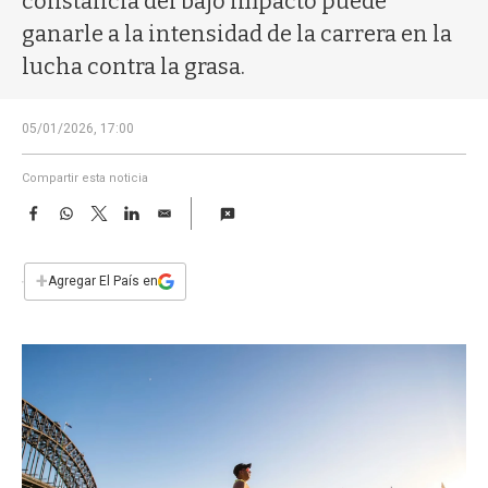
constancia del bajo impacto puede
a
ganarle a la intensidad de la carrera en la
lucha contra la grasa.
05/01/2026, 17:00
Compartir esta noticia
F
W
T
L
E
a
h
w
i
m
c
a
i
n
a
e
t
t
k
i
+
Agregar El País en
b
s
t
e
l
o
A
e
d
o
p
r
I
k
p
n