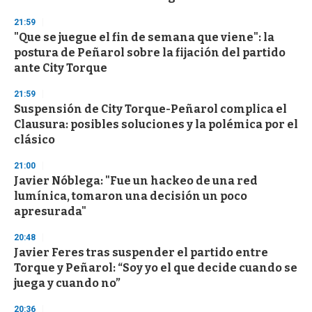
n
d
21:59
s
"Que se juegue el fin de semana que viene": la
postura de Peñarol sobre la fijación del partido
ante City Torque
21:59
Suspensión de City Torque-Peñarol complica el
Clausura: posibles soluciones y la polémica por el
clásico
21:00
Javier Nóblega: "Fue un hackeo de una red
lumínica, tomaron una decisión un poco
apresurada"
20:48
Javier Feres tras suspender el partido entre
Torque y Peñarol: “Soy yo el que decide cuando se
juega y cuando no”
20:36