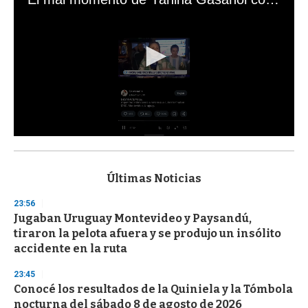
0
s
e
c
Últimas Noticias
o
n
23:56
d
Jugaban Uruguay Montevideo y Paysandú,
s
o
tiraron la pelota afuera y se produjo un insólito
f
accidente en la ruta
3
3
s
23:45
e
Conocé los resultados de la Quiniela y la Tómbola
c
nocturna del sábado 8 de agosto de 2026
o