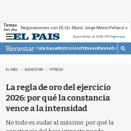
Temas
Negociaciones con EE.UU.
Murió Jorge Messi
Peñarol vs
del día:
Suscribite al 50% OFF
Ingresar
M
e
Vida Sana
Nutrición
Fitness
Mente
Descans
n
M
u
o
s
t
EL PAÍS
BIENESTAR
FITNESS
r
a
La regla de oro del ejercicio
r
b
2026: por qué la constancia
�
s
vence a la intensidad
q
u
e
No todo es sudar al máximo: por qué la
d