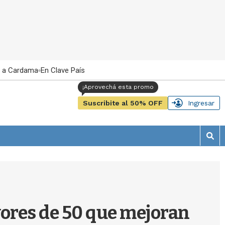
 a Cardama
En Clave País
Suscribite al 50% OFF
Ingresar
M
o
s
t
r
a
r
yores de 50 que mejoran
b
�