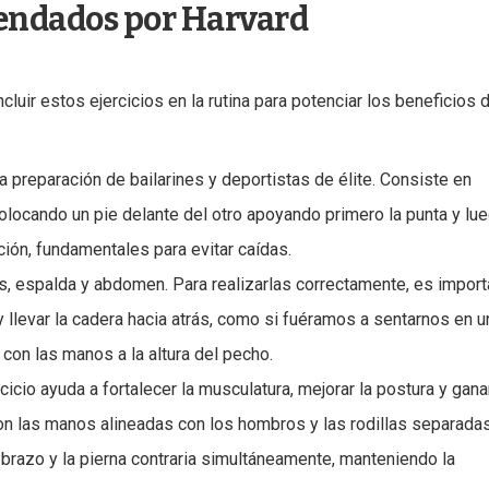
mendados por Harvard
cluir estos ejercicios en la rutina para potenciar los beneficios 
 la preparación de bailarines y deportistas de élite. Consiste en
 colocando un pie delante del otro apoyando primero la punta y lue
ación, fundamentales para evitar caídas.
eos, espalda y abdomen. Para realizarlas correctamente, es impor
y llevar la cadera hacia atrás, como si fuéramos a sentarnos en u
con las manos a la altura del pecho.
rcicio ayuda a fortalecer la musculatura, mejorar la postura y gana
con las manos alineadas con los hombros y las rodillas separadas
 brazo y la pierna contraria simultáneamente, manteniendo la