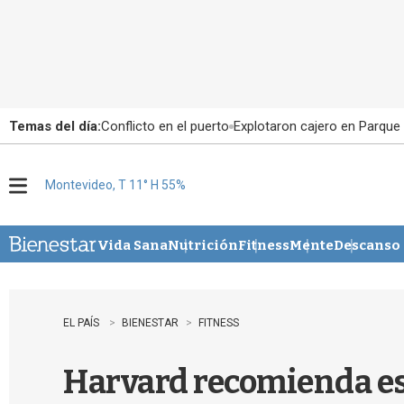
Temas del día:
Conflicto en el puerto
Explotaron cajero en Parque
Montevideo, T 11° H 55%
M
e
n
u
Vida Sana
Nutrición
Fitness
Mente
Descanso
EL PAÍS
BIENESTAR
FITNESS
Harvard recomienda est