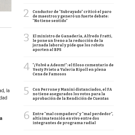
2
Conductor de "Subrayado" criticó el paro
de maestros y generó un fuerte debate:
"No tiene sentido"
3
El ministro de Ganadería, Alfredo Fratti,
le pone un freno a la reducción de la
jornada laboral y pide que los robots
aporten al BPS
4
"¡Volvé a Adeom!": el filoso comentario de
Yesty Prieto a Valeria Ripoll en plena
Cena de Famosos
5
Con Perrone y Manini distanciados, el FA
d, la
no tiene asegurados los votos para la
idad
aprobación de la Rendición de Cuentas
6
Entre "mal compañero" y "mal perdedor",
la
altísima tensión en vivo entre dos
integrantes de programa radial