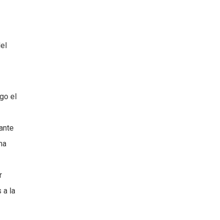
del
go el
tante
na
r
 a la