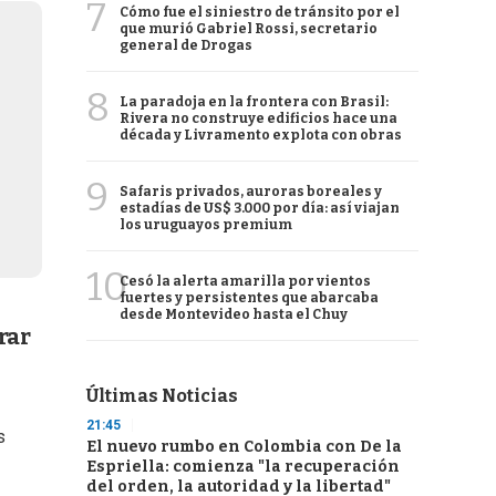
7
Cómo fue el siniestro de tránsito por el
que murió Gabriel Rossi, secretario
general de Drogas
8
La paradoja en la frontera con Brasil:
Rivera no construye edificios hace una
década y Livramento explota con obras
9
Safaris privados, auroras boreales y
estadías de US$ 3.000 por día: así viajan
los uruguayos premium
10
Cesó la alerta amarilla por vientos
fuertes y persistentes que abarcaba
desde Montevideo hasta el Chuy
rar
Últimas Noticias
21:45
s
El nuevo rumbo en Colombia con De la
Espriella: comienza "la recuperación
del orden, la autoridad y la libertad"