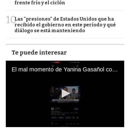
frente frío y el ciclón
10
Las "presiones" de Estados Unidos que ha
recibido el gobierno en este período y qué
diálogo se está manteniendo
Te puede interesar
El mal momento de Yanina Gasañol con un hincha argentino en "Subrayado"
0