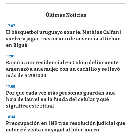
s
e
c
Últimas Noticias
o
n
17:07
d
El básquetbol uruguayo sonríe: Mathías Calfani
s
o
vuelve a jugar tras un año de ausencia al fichar
f
en Biguá
3
3
s
17:01
e
Rapiña a un residencial en Colón: delincuente
c
amenazó a una mujer con un cuchillo y se llevó
o
n
más de $ 200.000
d
s
17:00
Por qué cada vez más personas guardan una
hoja de laurel en la funda del celular y qué
significa este ritual
16:34
Preocupación en INR tras resolución judicial que
autorizó visita conyugal al líder narco