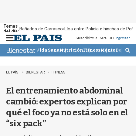
Temas
Bañados de Carrasco
Líos entre Policía e hinchas de Peña
del día:
Suscribite al 50% OFF
Ingresar
M
e
Vida Sana
Nutrición
Fitness
Mente
Descans
n
M
u
o
s
t
EL PAÍS
BIENESTAR
FITNESS
r
a
El entrenamiento abdominal
r
b
cambió: expertos explican por
�
s
qué el foco ya no está solo en el
q
u
“six pack”
e
d