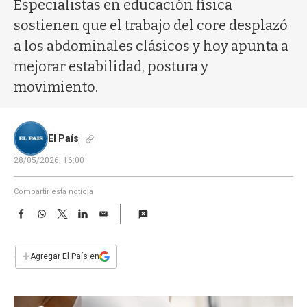
a
Especialistas en educación física
sostienen que el trabajo del core desplazó
a los abdominales clásicos y hoy apunta a
mejorar estabilidad, postura y
movimiento.
El País
28/05/2026, 16:00
Compartir esta noticia
F
W
T
L
E
a
h
w
i
m
c
a
i
n
a
e
t
t
k
i
+
Agregar El País en
b
s
t
e
l
o
A
e
d
o
p
r
I
k
p
n