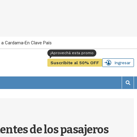
 a Cardama
En Clave País
Suscribite al 50% OFF
Ingresar
M
o
s
t
r
a
r
entes de los pasajeros
b
�