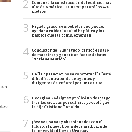
2
Comenzó la construcción del edificio más
alto de América Latina: superará los 470
metros
3
Hígado graso: seis bebidas que pueden
ayudar a cuidar la salud hepática y los
hábitos que las complementan
4
Conductor de "Subrayado" criticó el paro
de maestros y generó un fuerte debate:
"No tiene sentido"
5
De "la operación no se concretará" a "está
difícil": contrapunto de agentes y
dirigentes de Peñarol por De La Cruz
ones
6
Georgina Rodríguez publicó un descargo
tras las críticas por su físico y reveló qué
bles
le dijo Cristiano Ronaldo
7
Jóvenes, sanos y obsesionados con el
futuro: el nuevo boom de la medicina de
la longevidad llega a Uruguay