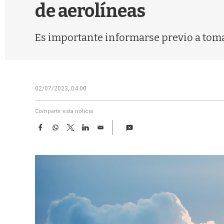
de aerolíneas
Es importante informarse previo a tom
02/07/2023, 04:00
Compartir esta noticia
F
W
T
L
E
a
h
w
i
m
c
a
i
n
a
e
t
t
k
i
b
s
t
e
l
o
A
e
d
o
p
r
I
k
p
n