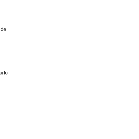
sde
arlo