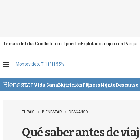
Temas del día:
Conflicto en el puerto
Explotaron cajero en Parque
Montevideo, T 11° H 55%
M
e
n
u
Vida Sana
Nutrición
Fitness
Mente
Descanso
EL PAÍS
BIENESTAR
DESCANSO
Qué saber antes de viaj