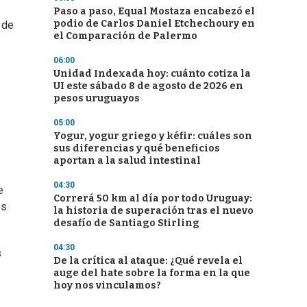
Paso a paso, Equal Mostaza encabezó el
podio de Carlos Daniel Etchechoury en
 de
el Comparación de Palermo
06:00
Unidad Indexada hoy: cuánto cotiza la
UI este sábado 8 de agosto de 2026 en
pesos uruguayos
05:00
Yogur, yogur griego y kéfir: cuáles son
sus diferencias y qué beneficios
aportan a la salud intestinal
04:30
e
Correrá 50 km al día por todo Uruguay:
os
la historia de superación tras el nuevo
desafío de Santiago Stirling
04:30
s
De la crítica al ataque: ¿Qué revela el
auge del hate sobre la forma en la que
hoy nos vinculamos?