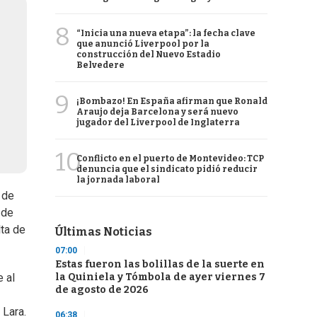
8
“Inicia una nueva etapa”: la fecha clave
que anunció Liverpool por la
construcción del Nuevo Estadio
Belvedere
9
¡Bombazo! En España afirman que Ronald
Araujo deja Barcelona y será nuevo
jugador del Liverpool de Inglaterra
10
Conflicto en el puerto de Montevideo: TCP
denuncia que el sindicato pidió reducir
la jornada laboral
de
 de
lta de
Últimas Noticias
07:00
Estas fueron las bolillas de la suerte en
la Quiniela y Tómbola de ayer viernes 7
 al
de agosto de 2026
 Lara.
06:38