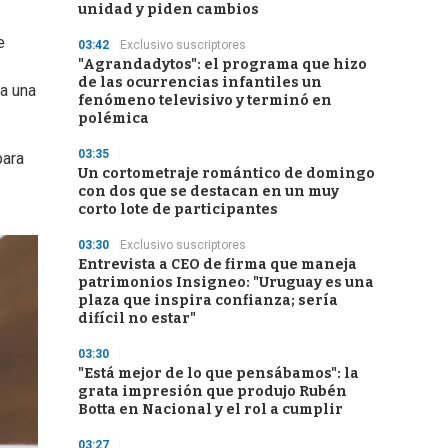
unidad y piden cambios
e
03:42
Exclusivo suscriptores
"Agrandadytos": el programa que hizo
de las ocurrencias infantiles un
ra una
fenómeno televisivo y terminó en
polémica
03:35
para
Un cortometraje romántico de domingo
con dos que se destacan en un muy
corto lote de participantes
03:30
Exclusivo suscriptores
Entrevista a CEO de firma que maneja
patrimonios Insigneo: "Uruguay es una
plaza que inspira confianza; sería
difícil no estar"
03:30
"Está mejor de lo que pensábamos": la
grata impresión que produjo Rubén
Botta en Nacional y el rol a cumplir
03:27