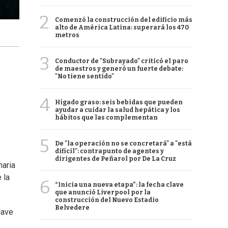
2
Comenzó la construcción del edificio más
alto de América Latina: superará los 470
metros
3
Conductor de "Subrayado" criticó el paro
de maestros y generó un fuerte debate:
"No tiene sentido"
4
Hígado graso: seis bebidas que pueden
ayudar a cuidar la salud hepática y los
hábitos que las complementan
5
De "la operación no se concretará" a "está
difícil": contrapunto de agentes y
dirigentes de Peñarol por De La Cruz
naria
 la
6
“Inicia una nueva etapa”: la fecha clave
que anunció Liverpool por la
construcción del Nuevo Estadio
Belvedere
lave