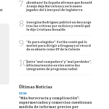
7
¡Bombazo! En España afirman que Ronald
Araujo deja Barcelona y será nuevo
ue
jugador del Liverpool de Inglaterra
8
Georgina Rodríguez publicó un descargo
tras las críticas por su físico y reveló qué
le dijo Cristiano Ronaldo
9
“Es para elegidos”: Forlán contó qué lo
motivó para dirigir a Uruguay y el récord
de su abuelo como DT de la Celeste
10
Entre "mal compañero" y "mal perdedor",
altísima tensión en vivo entre dos
integrantes de programa radial
Últimas Noticias
03:56
"Más burocracia y complicación":
supermercados y comercios cuestionan
medida de informar precios por