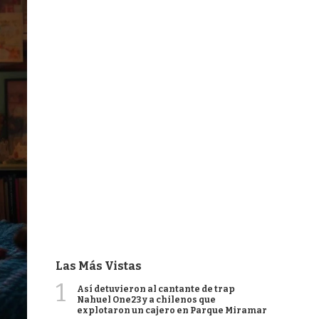
Las Más Vistas
1
Así detuvieron al cantante de trap
Nahuel One23 y a chilenos que
explotaron un cajero en Parque Miramar