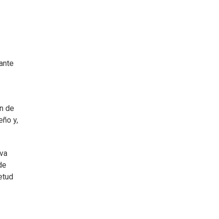
rante
ón de
eño y,
iva
de
etud