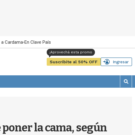
 a Cardama
En Clave País
Suscribite al 50% OFF
Ingresar
M
o
s
t
r
a
r
 poner la cama, según
b
�