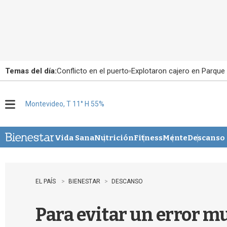
Temas del día:
Conflicto en el puerto
Explotaron cajero en Parque
Montevideo, T 11° H 55%
M
e
n
u
Vida Sana
Nutrición
Fitness
Mente
Descanso
EL PAÍS
BIENESTAR
DESCANSO
Para evitar un error m