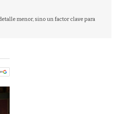
s
q
u
e
detalle menor, sino un factor clave para
d
a
 en