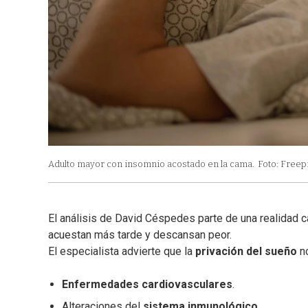
Adulto mayor con insomnio acostado en la cama.
Foto: Freepi
El análisis de David Céspedes parte de una realidad
acuestan más tarde y descansan peor.
El especialista advierte que la
privación del sueño
no
Enfermedades cardiovasculares
.
Alteraciones del
sistema inmunológico
.