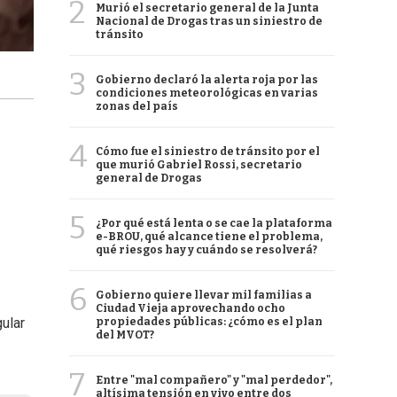
2
Murió el secretario general de la Junta
Nacional de Drogas tras un siniestro de
tránsito
3
Gobierno declaró la alerta roja por las
condiciones meteorológicas en varias
zonas del país
4
Cómo fue el siniestro de tránsito por el
que murió Gabriel Rossi, secretario
general de Drogas
5
¿Por qué está lenta o se cae la plataforma
e-BROU, qué alcance tiene el problema,
qué riesgos hay y cuándo se resolverá?
6
Gobierno quiere llevar mil familias a
Ciudad Vieja aprovechando ocho
ular
propiedades públicas: ¿cómo es el plan
del MVOT?
7
Entre "mal compañero" y "mal perdedor",
altísima tensión en vivo entre dos