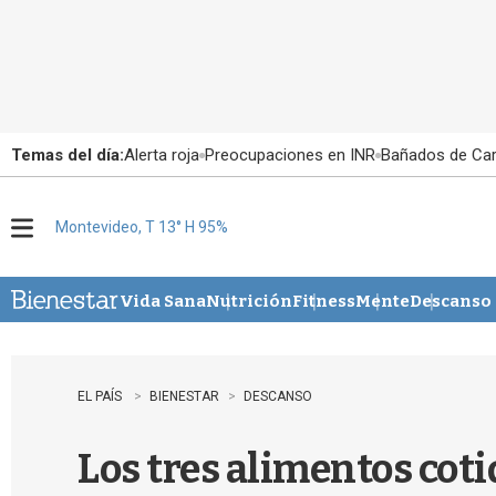
Temas del día:
Alerta roja
Preocupaciones en INR
Bañados de Ca
Montevideo, T 13° H 95%
M
e
n
u
Vida Sana
Nutrición
Fitness
Mente
Descanso
EL PAÍS
BIENESTAR
DESCANSO
Los tres alimentos cot