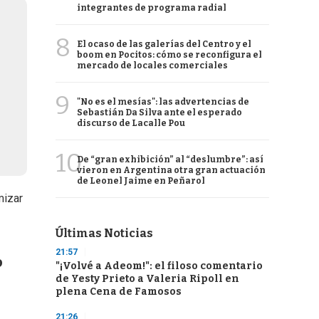
integrantes de programa radial
8
El ocaso de las galerías del Centro y el
boom en Pocitos: cómo se reconfigura el
mercado de locales comerciales
9
"No es el mesías": las advertencias de
Sebastián Da Silva ante el esperado
discurso de Lacalle Pou
10
De “gran exhibición” al “deslumbre”: así
vieron en Argentina otra gran actuación
de Leonel Jaime en Peñarol
mizar
Últimas Noticias
21:57
o
"¡Volvé a Adeom!": el filoso comentario
de Yesty Prieto a Valeria Ripoll en
plena Cena de Famosos
21:26