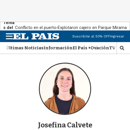
Tema
s del
Conflicto en el puerto
Explotaron cajero en Parque Miramar
día:
M
Suscribite al 50% OFF
Ingresar
e
n
Últimas Noticias
Información
El País +
Ovación
TV Show
M
u
o
s
t
r
a
r
b
�
s
q
u
e
Josefina Calvete
d