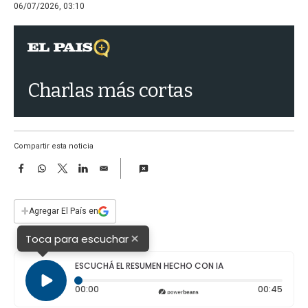
a
06/07/2026, 03:10
Charlas más cortas
Compartir esta noticia
F
W
T
L
E
a
h
w
i
m
c
a
i
n
a
e
t
t
k
i
+
Agregar El País en
b
s
t
e
l
o
A
e
d
×
Toca para escuchar
o
p
r
I
k
p
n
ESCUCHÁ EL RESUMEN HECHO CON IA
Tiempo transcurrido: 0 segundos
Durac
00:00
00:45