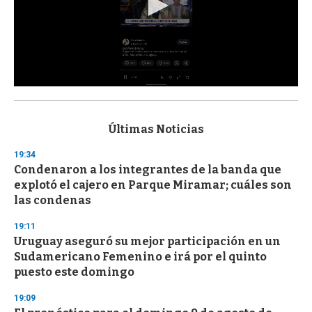
0
s
e
c
Últimas Noticias
o
n
19:34
d
Condenaron a los integrantes de la banda que
s
o
explotó el cajero en Parque Miramar; cuáles son
f
las condenas
3
3
s
19:11
e
Uruguay aseguró su mejor participación en un
c
Sudamericano Femenino e irá por el quinto
o
n
puesto este domingo
d
s
19:09