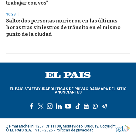
trabajar con vos"
16:28
Salto: dos personas murieron en las últimas
horas tras siniestros de tránsito en el mismo
punto de la ciudad
EL PAÍS STAFF
AYUDA
POLÍTICAS DE PRIVACIDAD
MAPA DEL SITIO
ANUNCIANTES
f
t
i
l
y
t
g
w
t
a
w
n
i
o
i
o
h
e
c
i
s
n
u
k
o
a
l
e
t
t
k
t
t
g
t
e
Zelmar Michelini 1287, CP.11100, Montevideo, Uruguay. Copyright
b
t
a
e
u
o
l
s
g
®
EL PAIS S.A.
1918 - 2026 -
Políticas de privacidad
o
e
g
d
b
k
e
a
r