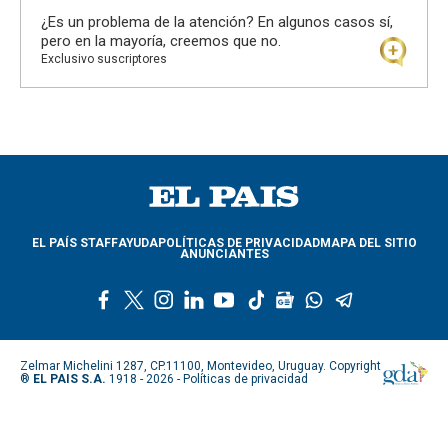
¿Es un problema de la atención? En algunos casos sí,
pero en la mayoría, creemos que no.
Exclusivo suscriptores
EL PAÍS STAFF
AYUDA
POLÍTICAS DE PRIVACIDAD
MAPA DEL SITIO
ANUNCIANTES
f
t
i
l
y
t
g
w
t
a
w
n
i
o
i
o
h
e
c
i
s
n
u
k
o
a
l
e
t
t
k
t
t
g
t
e
Zelmar Michelini 1287, CP.11100, Montevideo, Uruguay. Copyright
b
t
a
e
u
o
l
s
g
®
EL PAIS S.A.
1918 - 2026 -
Políticas de privacidad
o
e
g
d
b
k
e
a
r
o
r
r
i
e
n
p
a
k
a
n
e
p
m