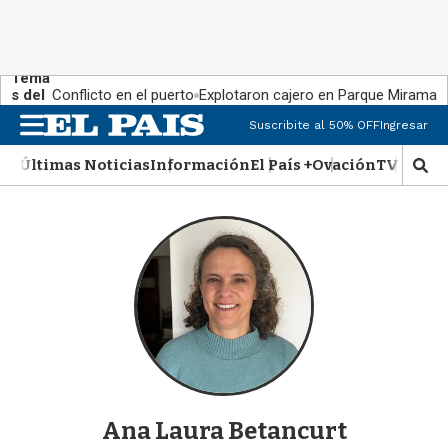
Tema
s del
Conflicto en el puerto
Explotaron cajero en Parque Miramar
día:
M
Suscribite al 50% OFF
Ingresar
e
n
Últimas Noticias
Información
El País +
Ovación
TV Show
M
u
o
s
t
r
a
r
b
�
s
q
u
e
Ana Laura Betancurt
d