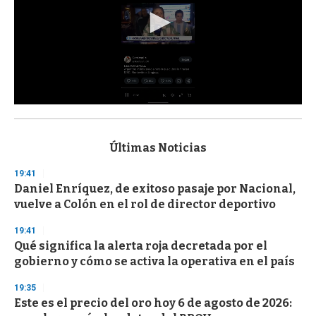
0
s
e
c
Últimas Noticias
o
n
19:41
d
Daniel Enríquez, de exitoso pasaje por Nacional,
s
o
vuelve a Colón en el rol de director deportivo
f
3
19:41
3
s
Qué significa la alerta roja decretada por el
e
gobierno y cómo se activa la operativa en el país
c
o
19:35
n
d
Este es el precio del oro hoy 6 de agosto de 2026:
s