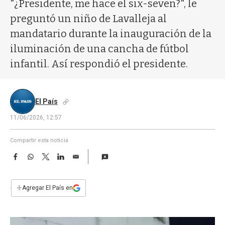
a
"¿Presidente, me hace el six-seven?", le
preguntó un niño de Lavalleja al
mandatario durante la inauguración de la
iluminación de una cancha de fútbol
infantil. Así respondió el presidente.
El País
11/06/2026, 12:57
Compartir esta noticia
F
W
T
L
E
a
h
w
i
m
c
a
i
n
a
e
t
t
k
i
+
Agregar El País en
b
s
t
e
l
o
A
e
d
o
p
r
I
k
p
n