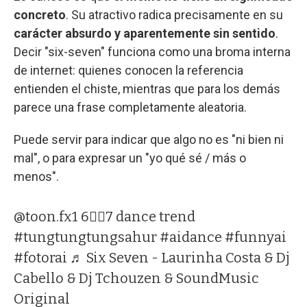
concreto
. Su atractivo radica precisamente en su
carácter absurdo y aparentemente sin sentido
.
Decir "six-seven" funciona como una broma interna
de internet: quienes conocen la referencia
entienden el chiste, mientras que para los demás
parece una frase completamente aleatoria.
Puede servir para indicar que algo no es "ni bien ni
mal", o para expresar un "yo qué sé / más o
menos".
@toon.fx1
6🤷‍♀️7 dance trend
#tungtungtungsahur
#aidance
#funnyai
#fotorai
♬ Six Seven - Laurinha Costa & Dj
Cabello & Dj Tchouzen & SoundMusic
Original