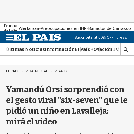
Temas
Alerta roja
Preocupaciones en INR
Bañados de Carrasco
del día:
Suscribite al 50% OFF
Ingresar
M
e
Últimas Noticias
Información
El País +
Ovación
TV Show
n
M
u
o
s
t
EL PAÍS
VIDA ACTUAL
VIRALES
r
a
Yamandú Orsi sorprendió con
r
b
el gesto viral "six-seven" que le
�
s
pidió un niño en Lavalleja:
q
u
mirá el video
e
d