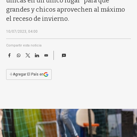
únicas en un único lugar” para que
a
grandes y chicos aprovechen al máximo
el receso de invierno.
10/07/2023, 04:00
Compartir esta noticia
F
W
T
L
E
a
h
w
i
m
c
a
i
n
a
e
t
t
k
i
+
Agregar El País en
b
s
t
e
l
o
A
e
d
o
p
r
I
k
p
n