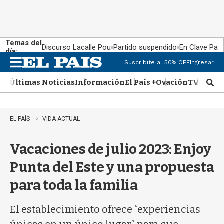
Temas del
Discurso Lacalle Pou
Partido suspendido
En Clave País
día:
Suscribite al 50% OFF
Ingresar
M
e
Últimas Noticias
Información
El País +
Ovación
TV Show
n
M
u
o
s
t
EL PAÍS
VIDA ACTUAL
r
a
Vacaciones de julio 2023: Enjoy
r
b
Punta del Este y una propuesta
�
s
para toda la familia
q
u
e
El establecimiento ofrece “experiencias
d