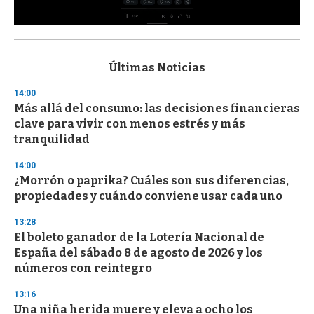
0
s
e
c
Últimas Noticias
o
n
14:00
d
Más allá del consumo: las decisiones financieras
s
o
clave para vivir con menos estrés y más
f
tranquilidad
3
3
s
14:00
e
¿Morrón o paprika? Cuáles son sus diferencias,
c
propiedades y cuándo conviene usar cada uno
o
n
d
13:28
s
El boleto ganador de la Lotería Nacional de
España del sábado 8 de agosto de 2026 y los
números con reintegro
13:16
Una niña herida muere y eleva a ocho los