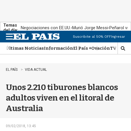
Temas
Negociaciones con EE.UU.
Murió Jorge Messi
Peñarol vs
del día:
Suscribite al 50% OFF
Ingresar
M
e
Últimas Noticias
Información
El País +
Ovación
TV Show
n
M
u
o
s
t
EL PAÍS
VIDA ACTUAL
r
a
Unos 2.210 tiburones blancos
r
b
adultos viven en el litoral de
�
s
Australia
q
u
e
d
09/02/2018, 13:45