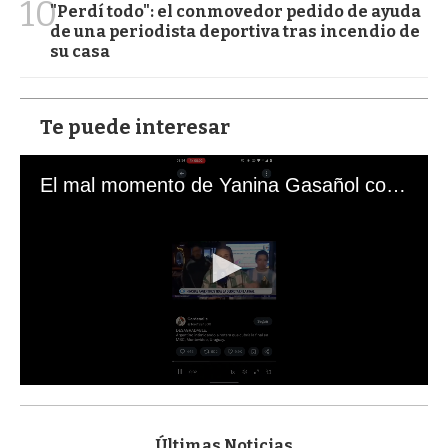
10
"Perdí todo": el conmovedor pedido de ayuda
de una periodista deportiva tras incendio de
su casa
Te puede interesar
El mal momento de Yanina Gasañol con un hincha argentino en "Subrayado"
0
s
e
c
Últimas Noticias