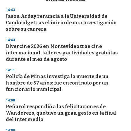
o
n
14:43
d
Jason Arday renuncia a la Universidad de
s
o
Cambridge tras el inicio de una investigación
f
sobre su carrera
3
3
s
14:43
e
Divercine 2026 en Montevideo trae cine
c
internacional, talleres y actividades gratuitas
o
n
durante el mes de agosto
d
s
14:11
Policía de Minas investiga la muerte de un
hombre de 57 años: fue encontrado por un
funcionario municipal
14:08
Peñarol respondió a las felicitaciones de
Wanderers, que tuvo un gran gesto en la final
del Intermedio
14:00