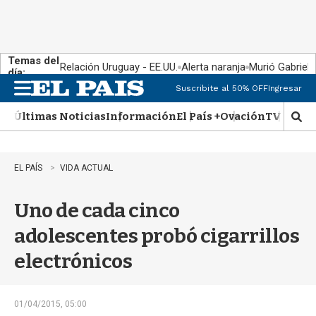
Temas del
Relación Uruguay - EE.UU.
Alerta naranja
Murió Gabriel 
día:
Suscribite al 50% OFF
Ingresar
M
e
Últimas Noticias
Información
El País +
Ovación
TV Show
n
M
u
o
s
t
EL PAÍS
VIDA ACTUAL
r
a
Uno de cada cinco
r
b
adolescentes probó cigarrillos
�
s
electrónicos
q
u
e
d
01/04/2015, 05:00