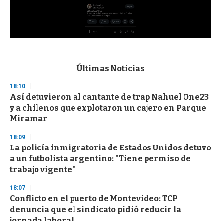
0
s
e
c
Últimas Noticias
o
n
18:10
d
Así detuvieron al cantante de trap Nahuel One23
s
o
y a chilenos que explotaron un cajero en Parque
f
Miramar
3
3
s
18:09
e
La policía inmigratoria de Estados Unidos detuvo
c
a un futbolista argentino: "Tiene permiso de
o
n
trabajo vigente"
d
s
18:07
Conflicto en el puerto de Montevideo: TCP
denuncia que el sindicato pidió reducir la
jornada laboral