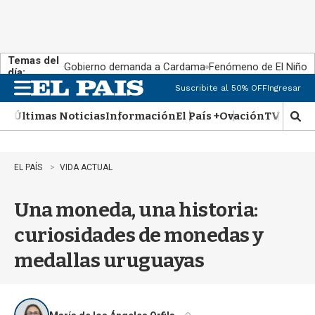
Temas del
Gobierno demanda a Cardama
Fenómeno de El Niño
día:
Suscribite al 50% OFF
Ingresar
M
e
Últimas Noticias
Información
El País +
Ovación
TV Show
n
M
u
o
s
t
EL PAÍS
VIDA ACTUAL
r
a
Una moneda, una historia:
r
b
curiosidades de monedas y
�
s
medallas uruguayas
q
u
e
d