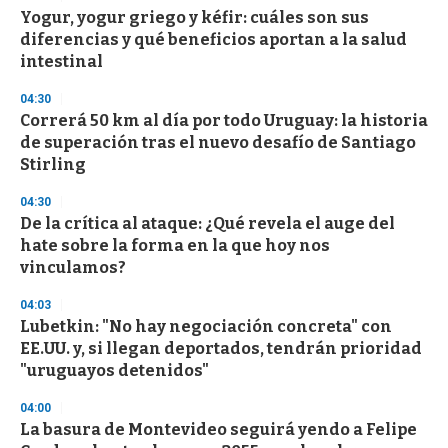
d
Yogur, yogur griego y kéfir: cuáles son sus
s
o
diferencias y qué beneficios aportan a la salud
f
intestinal
3
3
s
04:30
e
Correrá 50 km al día por todo Uruguay: la historia
c
de superación tras el nuevo desafío de Santiago
o
n
Stirling
d
s
04:30
De la crítica al ataque: ¿Qué revela el auge del
hate sobre la forma en la que hoy nos
vinculamos?
04:03
Lubetkin: "No hay negociación concreta" con
EE.UU. y, si llegan deportados, tendrán prioridad
"uruguayos detenidos"
04:00
La basura de Montevideo seguirá yendo a Felipe