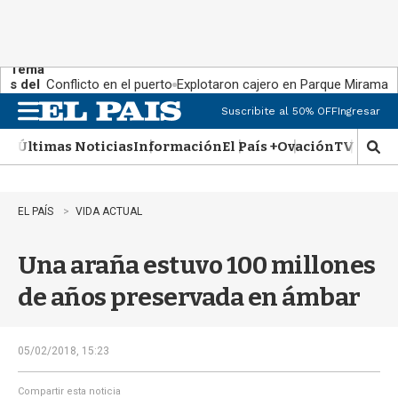
Tema
s del
Conflicto en el puerto
Explotaron cajero en Parque Miramar
día:
Suscribite al 50% OFF
Ingresar
M
e
Últimas Noticias
Información
El País +
Ovación
TV Show
n
M
u
o
s
t
EL PAÍS
VIDA ACTUAL
r
a
Una araña estuvo 100 millones
r
b
de años preservada en ámbar
�
s
q
u
05/02/2018, 15:23
e
d
Compartir esta noticia