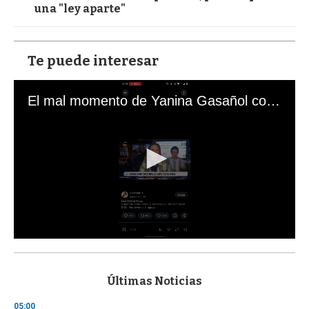
una "ley aparte"
Te puede interesar
El mal momento de Yanina Gasañol con un hincha argentino en "Subrayado"
0
s
e
c
Últimas Noticias
o
n
05:00