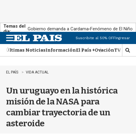
Temas del
Gobierno demanda a Cardama
Fenómeno de El Niño
día:
Suscribite al 50% OFF
Ingresar
M
e
Últimas Noticias
Información
El País +
Ovación
TV Show
n
M
u
o
s
t
EL PAÍS
VIDA ACTUAL
r
a
Un uruguayo en la histórica
r
b
misión de la NASA para
�
s
cambiar trayectoria de un
q
u
asteroide
e
d