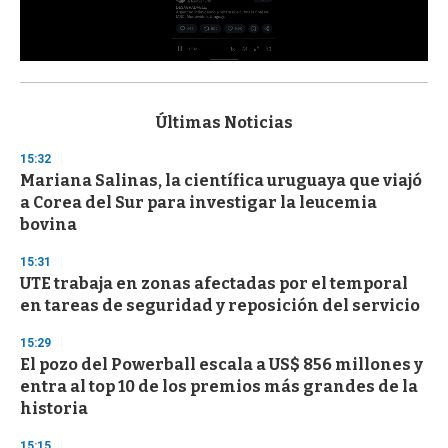
0
s
e
c
Últimas Noticias
o
n
15:32
d
Mariana Salinas, la científica uruguaya que viajó
s
o
a Corea del Sur para investigar la leucemia
f
bovina
3
3
s
15:31
e
UTE trabaja en zonas afectadas por el temporal
c
en tareas de seguridad y reposición del servicio
o
n
d
15:29
s
El pozo del Powerball escala a US$ 856 millones y
entra al top 10 de los premios más grandes de la
historia
15:15