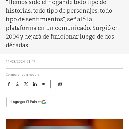
a
"Hemos sido el hogar de todo tipo de
historias, todo tipo de personajes, todo
tipo de sentimientos", señaló la
plataforma en un comunicado. Surgió en
2004 y dejará de funcionar luego de dos
décadas.
11/03/2024, 21:47
Compartir esta noticia
F
W
T
L
E
a
h
w
i
m
c
a
i
n
a
e
t
t
k
i
+
Agregar El País en
b
s
t
e
l
o
A
e
d
o
p
r
I
k
p
n