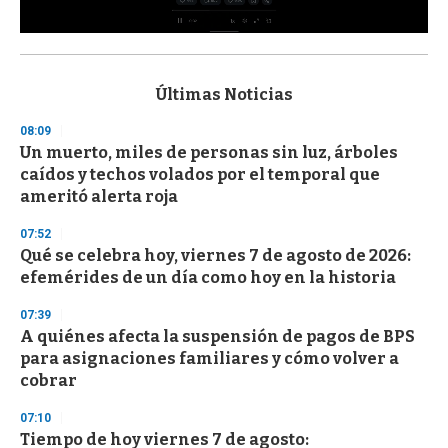
0
s
e
c
Últimas Noticias
o
n
08:09
d
Un muerto, miles de personas sin luz, árboles
s
o
caídos y techos volados por el temporal que
f
ameritó alerta roja
3
3
s
07:52
e
Qué se celebra hoy, viernes 7 de agosto de 2026:
c
efemérides de un día como hoy en la historia
o
n
d
07:39
s
A quiénes afecta la suspensión de pagos de BPS
para asignaciones familiares y cómo volver a
cobrar
07:10
Tiempo de hoy viernes 7 de agosto: