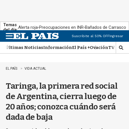
Temas
Alerta roja
Preocupaciones en INR
Bañados de Carrasco
del día:
Suscribite al 50% OFF
Ingresar
M
e
Últimas Noticias
Información
El País +
Ovación
TV Show
n
M
u
o
s
t
EL PAÍS
VIDA ACTUAL
r
a
Taringa, la primera red social
r
b
de Argentina, cierra luego de
�
s
20 años; conozca cuándo será
q
u
dada de baja
e
d