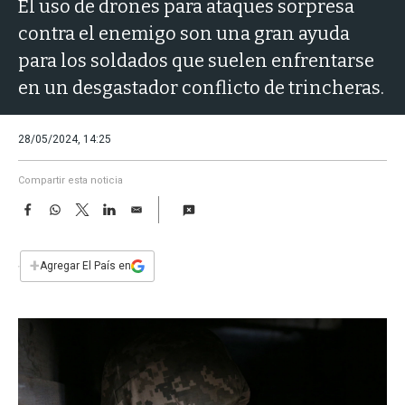
a
El uso de drones para ataques sorpresa
contra el enemigo son una gran ayuda
para los soldados que suelen enfrentarse
en un desgastador conflicto de trincheras.
28/05/2024, 14:25
Compartir esta noticia
F
W
T
L
E
a
h
w
i
m
c
a
i
n
a
e
t
t
k
i
+
Agregar El País en
b
s
t
e
l
o
A
e
d
o
p
r
I
k
p
n