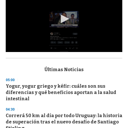
0
s
e
c
Últimas Noticias
o
n
05:00
d
Yogur, yogur griego y kéfir: cuáles son sus
s
o
diferencias y qué beneficios aportan a la salud
f
intestinal
3
3
s
04:30
e
Correrá 50 km al día por todo Uruguay: la historia
c
de superación tras el nuevo desafío de Santiago
o
n