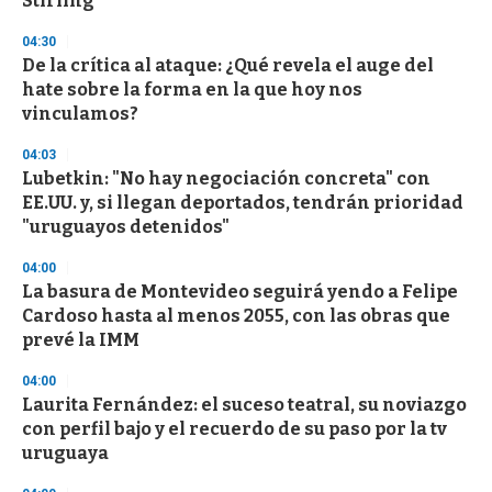
Stirling
d
s
04:30
De la crítica al ataque: ¿Qué revela el auge del
hate sobre la forma en la que hoy nos
vinculamos?
04:03
Lubetkin: "No hay negociación concreta" con
EE.UU. y, si llegan deportados, tendrán prioridad
"uruguayos detenidos"
04:00
La basura de Montevideo seguirá yendo a Felipe
Cardoso hasta al menos 2055, con las obras que
prevé la IMM
04:00
Laurita Fernández: el suceso teatral, su noviazgo
con perfil bajo y el recuerdo de su paso por la tv
uruguaya