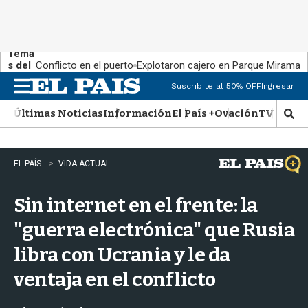
Tema
s del
Conflicto en el puerto
Explotaron cajero en Parque Miramar
día:
Suscribite al 50% OFF
Ingresar
M
e
Últimas Noticias
Información
El País +
Ovación
TV Show
n
M
u
o
s
t
EL PAÍS
VIDA ACTUAL
r
a
Sin internet en el frente: la
r
b
"guerra electrónica" que Rusia
�
s
libra con Ucrania y le da
q
u
ventaja en el conflicto
e
d