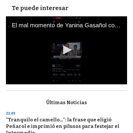
Te puede interesar
El mal momento de Yanina Gasañol con un hincha argentino en "Subrayado"
0
s
e
c
Últimas Noticias
o
n
22:49
d
"Tranquilo el camello...": la frase que eligió
s
o
Peñarol e imprimió en pilusos para festejar el
f
Intermedio