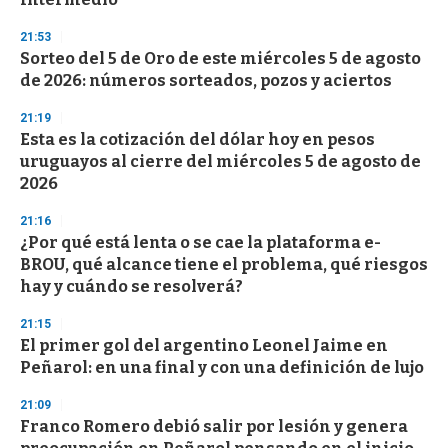
3
3
s
21:53
e
Sorteo del 5 de Oro de este miércoles 5 de agosto
c
de 2026: números sorteados, pozos y aciertos
o
n
d
21:19
s
Esta es la cotización del dólar hoy en pesos
uruguayos al cierre del miércoles 5 de agosto de
2026
21:16
¿Por qué está lenta o se cae la plataforma e-
BROU, qué alcance tiene el problema, qué riesgos
hay y cuándo se resolverá?
21:15
El primer gol del argentino Leonel Jaime en
Peñarol: en una final y con una definición de lujo
21:09
Franco Romero debió salir por lesión y genera