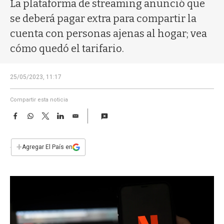
a
La plataforma de streaming anunció que
se deberá pagar extra para compartir la
cuenta con personas ajenas al hogar; vea
cómo quedó el tarifario.
25/05/2023, 11:17
Compartir esta noticia
F
W
T
L
E
a
h
w
i
m
c
a
i
n
a
e
t
t
k
i
+
Agregar El País en
b
s
t
e
l
o
A
e
d
o
p
r
I
k
p
n