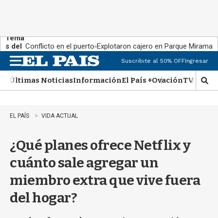
Tema
s del
Conflicto en el puerto
Explotaron cajero en Parque Miramar
día:
Suscribite al 50% OFF
Ingresar
M
e
Últimas Noticias
Información
El País +
Ovación
TV Show
n
M
u
o
s
t
EL PAÍS
VIDA ACTUAL
r
a
¿Qué planes ofrece Netflix y
r
b
cuánto sale agregar un
�
s
miembro extra que vive fuera
q
u
del hogar?
e
d