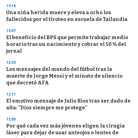
3
s
13:16
e
Una niña herida muere y eleva a ocho los
c
fallecidos por el tiroteo en escuela de Tailandia
o
n
d
13:07
s
El beneficio del BPS que permite trabajar medio
horario tras un nacimiento y cobrar el 50 % del
jornal
12:43
Los mensajes del mundo del fútbol tras la
muerte de Jorge Messi y el minuto de silencio
que decretó AFA
12:11
El emotivo mensaje de Julio Ríos tras ser dado de
alta: "Dios siempre me protege"
12:00
Por qué cada vez más jóvenes eligen la cirugía
láser para dejar de usar anteojos o lentes de