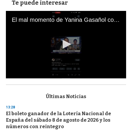
Te puede interesar
El mal momento de Yanina Gasañol con un hincha argentino en "Subrayado"
0
s
e
c
Últimas Noticias
o
n
13:28
d
El boleto ganador de la Lotería Nacional de
s
o
España del sábado 8 de agosto de 2026 y los
f
números con reintegro
3