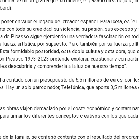
squema de un programa que su muerte, el pasado mes de julio, no
berdi.
poner en valor el legado del creador español. Para Iceta, es “el
nta con toda su crueldad, su violencia, su pasión, sus excesos y
ra de Picasso sigue ejerciendo una verdadera fascinación en tod
 fuerza artística, por supuesto. Pero también por su fuerza polít
 Esta formidable posteridad, esta doble cultura y esta obra, que 
ción Picasso 1973-2023 pretende explorar, cuestionar y compartir
rles descubrirla y comprenderla a la luz de nuestro tiempo”.
 ha contado con un presupuesto de 6,5 millones de euros, con lo
s. Hay un solo patrocinador, Telefónica, que aporta 3,5 millones
e las obras viajen demasiado por el coste económico y contamina
 para armar los diferentes conceptos creativos con los que cada
e de la familia, se confesó contento con el resultado del progra