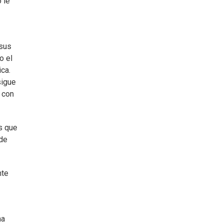
 le
 sus
o el
ica.
sigue
 con
s que
 de
nte
ma