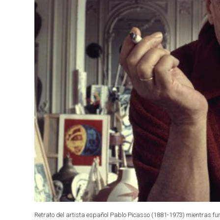
Retrato del artista español Pablo Picasso (1881-1973) mientras fum