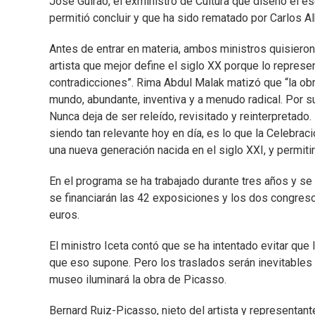
José Guirao, el exministro de Cultura que diseñó el e
permitió concluir y que ha sido rematado por Carlos Al
Antes de entrar en materia, ambos ministros quisieron 
artista que mejor define el siglo XX porque lo represe
contradicciones”. Rima Abdul Malak matizó que “la ob
mundo, abundante, inventiva y a menudo radical. Por su
Nunca deja de ser releído, revisitado y reinterpretado.
siendo tan relevante hoy en día, es lo que la Celebra
una nueva generación nacida en el siglo XXI, y permiti
En el programa se ha trabajado durante tres años y se
se financiarán las 42 exposiciones y los dos congreso
euros.
El ministro Iceta contó que se ha intentado evitar qu
que eso supone. Pero los traslados serán inevitables
museo iluminará la obra de Picasso.
Bernard Ruiz-Picasso, nieto del artista y representant