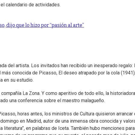
el calendario de actividades.
, dijo que lo hizo por “pasión al arte”
da del artista. Los invitados han recibido un inesperado regalo: 
l más conocida de Picasso, El deseo atrapado por la cola (1941)
a en su estudio.
 compañía La Zona. Y como aperitivo de todo ello, la historiador
Prado una conferencia sobre el maestro malagueño.
icasso, horas antes, los ministros de Cultura quisieron arrancar
el domingo en Madrid, autor de una inmensa obra conocida y valor
la literatura”, en palabras de Iceta. También hubo menciones para