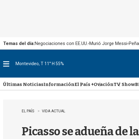
Temas del día:
Negociaciones con EE.UU.
Murió Jorge Messi
Peña
Montevideo, T 11° H 55%
M
e
n
u
Últimas Noticias
Información
El País +
Ovación
TV Show
B
EL PAÍS
VIDA ACTUAL
Picasso se adueña de la