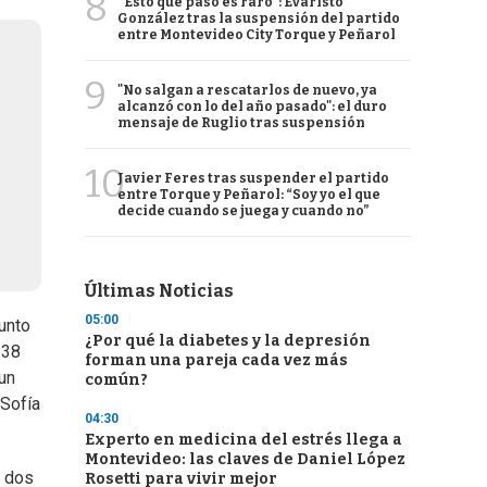
8
“Esto que pasó es raro”: Evaristo
González tras la suspensión del partido
entre Montevideo City Torque y Peñarol
9
"No salgan a rescatarlos de nuevo, ya
alcanzó con lo del año pasado": el duro
mensaje de Ruglio tras suspensión
10
Javier Feres tras suspender el partido
entre Torque y Peñarol: “Soy yo el que
decide cuando se juega y cuando no”
Últimas Noticias
05:00
unto
¿Por qué la diabetes y la depresión
 38
forman una pareja cada vez más
un
común?
 Sofía
04:30
Experto en medicina del estrés llega a
Montevideo: las claves de Daniel López
a dos
Rosetti para vivir mejor