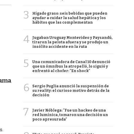
3
Hígado graso: seis bebidas que pueden
ayudar a cuidar la salud hepática y los
hábitos que las complementan
4
Jugaban Uruguay Montevideo y Paysandú,
tiraron la pelota afuera y se produjo un
insólito accidente en la ruta
5
Una comunicadora de Canal 10 denunció
que un ómnibus la atropelló, lo siguió y
enfrentó al chofer: "En shock"
rama
6
Sergio Puglia anunció la suspensión de
su reality: el curioso motivo detrás de la
decisión
7
Javier Nóblega: "Fue un hackeo de una
red lumínica, tomaron una decisión un
poco apresurada"
s.