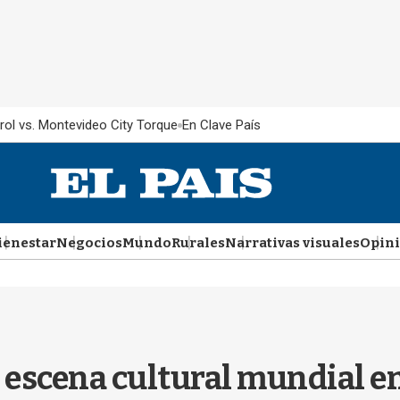
rol vs. Montevideo City Torque
En Clave País
ienestar
Negocios
Mundo
Rurales
Narrativas visuales
Opin
 escena cultural mundial en