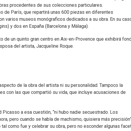
0 obras procedentes de sus colecciones particulares.
o de París, que repartirá unas 600 piezas en diferentes
con varios museos monógraficos dedicados a su obra. En su cas
gins) y dos en España (Barcelona y Málaga).
to de un quinto gran centro en Aix-en-Provence que exhibirá fon
esposa del artista, Jacqueline Roque.
pecto de la obra del artista ni su personalidad. Tampoco la
res con las que compartió su vida, que incluye acusaciones de
 Picasso a esa cuestión, “ni hubo nadie secuestrado. Los
ora, pero cuando se habla de machismo, quisiera más precisión”
 tal como fue y celebrar su obra, pero no esconder algunas face