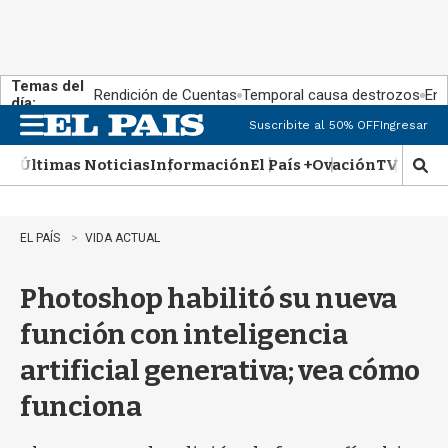
Temas del
Rendición de Cuentas
Temporal causa destrozos
En 
día:
Suscribite al 50% OFF
Ingresar
M
e
Últimas Noticias
Información
El País +
Ovación
TV Show
n
M
u
o
s
t
EL PAÍS
VIDA ACTUAL
r
a
Photoshop habilitó su nueva
r
b
función con inteligencia
�
s
artificial generativa; vea cómo
q
u
funciona
e
d