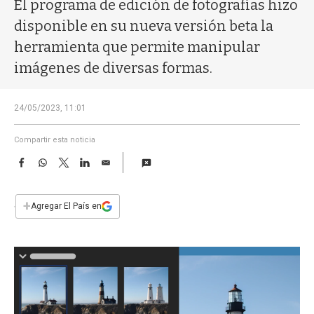
a
El programa de edición de fotografías hizo
disponible en su nueva versión beta la
herramienta que permite manipular
imágenes de diversas formas.
24/05/2023, 11:01
Compartir esta noticia
F
W
T
L
E
a
h
w
i
m
c
a
i
n
a
e
t
t
k
i
+
Agregar El País en
b
s
t
e
l
o
A
e
d
o
p
r
I
k
p
n