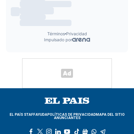
EL PAÍS STAFF
AYUDA
POLÍTICAS DE PRIVACIDAD
MAPA DEL SITIO
ANUNCIANTES
f
t
i
l
y
t
g
w
t