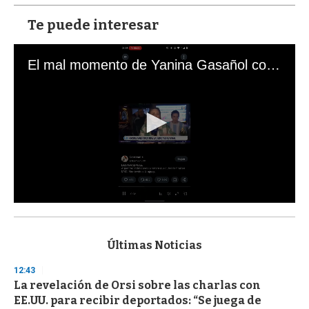
Te puede interesar
El mal momento de Yanina Gasañol con un hincha argentino en "Subrayado"
0
s
e
c
Últimas Noticias
o
n
12:43
d
La revelación de Orsi sobre las charlas con
s
o
EE.UU. para recibir deportados: “Se juega de
f