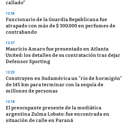
callado”
3
3
s
12:34
e
Funcionario de la Guardia Republicana fue
c
atrapado con más de $ 300.000 en perfumes de
o
n
contrabando
d
s
12:27
Mauricio Amaro fue presentado en Atlanta
United: los detalles de su contratación tras dejar
Defensor Sporting
12:22
Construyen en Sudamérica un "río de hormigón"
de 145 km para terminar con la sequía de
millones de personas
12:18
El preocupante presente de la mediática
argentina Zulma Lobato: fue encontrada en
situación de calle en Paraná