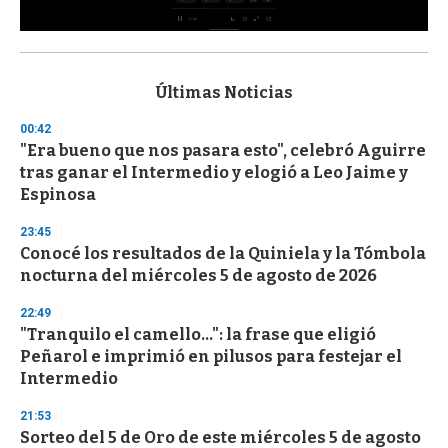
0
s
e
c
Últimas Noticias
o
n
00:42
d
"Era bueno que nos pasara esto", celebró Aguirre
s
o
tras ganar el Intermedio y elogió a Leo Jaime y
f
Espinosa
3
3
s
23:45
e
Conocé los resultados de la Quiniela y la Tómbola
c
nocturna del miércoles 5 de agosto de 2026
o
n
d
22:49
s
"Tranquilo el camello...": la frase que eligió
Peñarol e imprimió en pilusos para festejar el
Intermedio
21:53
Sorteo del 5 de Oro de este miércoles 5 de agosto