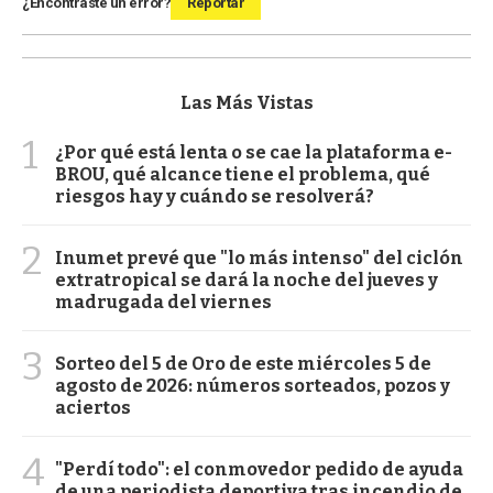
¿Encontraste un error?
Reportar
Las Más Vistas
1
¿Por qué está lenta o se cae la plataforma e-
BROU, qué alcance tiene el problema, qué
riesgos hay y cuándo se resolverá?
2
Inumet prevé que "lo más intenso" del ciclón
extratropical se dará la noche del jueves y
madrugada del viernes
3
Sorteo del 5 de Oro de este miércoles 5 de
agosto de 2026: números sorteados, pozos y
aciertos
4
"Perdí todo": el conmovedor pedido de ayuda
de una periodista deportiva tras incendio de