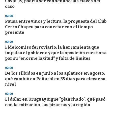
Covid-19, podría ser condenado: las claves del
c
caso
o
n
d
03:05
s
Pausa entre vinos y lectura, la propuesta del Club
Cerro Chapeu para conectar con el tiempo
presente
03:00
Fideicomiso ferroviario: la herramienta que
impulsa el gobierno y que la oposición cuestiona
por su “enorme laxitud” y falta de límites
03:00
De los silbidos en junio a los aplausos en agosto:
qué cambió en Peñarol en 35 días para elevar su
nivel
03:00
El dólar en Uruguay sigue "planchado": qué pasó
con la cotización, las pizarras y la región