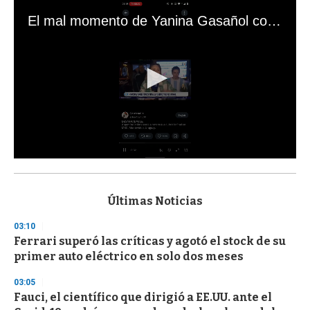
El mal momento de Yanina Gasañol con un hincha argentino en "Subrayado"
0
s
e
c
Últimas Noticias
o
n
03:10
d
Ferrari superó las críticas y agotó el stock de su
s
o
primer auto eléctrico en solo dos meses
f
3
03:05
3
s
Fauci, el científico que dirigió a EE.UU. ante el
e