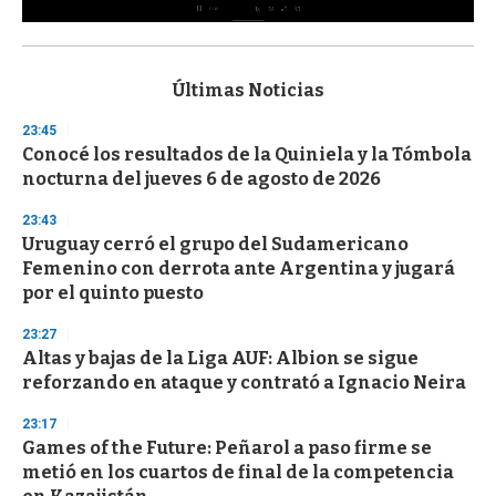
0
s
e
c
Últimas Noticias
o
n
23:45
d
Conocé los resultados de la Quiniela y la Tómbola
s
o
nocturna del jueves 6 de agosto de 2026
f
3
23:43
3
s
Uruguay cerró el grupo del Sudamericano
e
Femenino con derrota ante Argentina y jugará
c
por el quinto puesto
o
n
d
23:27
s
Altas y bajas de la Liga AUF: Albion se sigue
reforzando en ataque y contrató a Ignacio Neira
23:17
Games of the Future: Peñarol a paso firme se
metió en los cuartos de final de la competencia