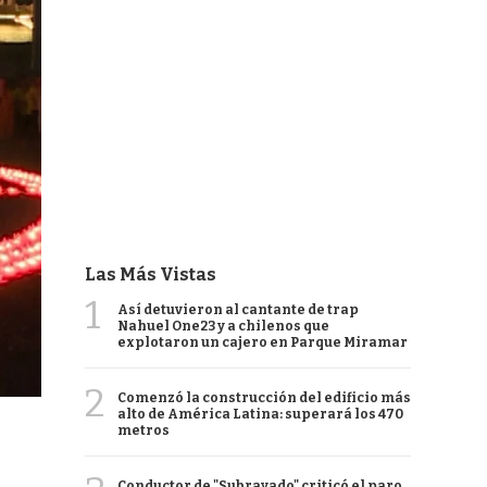
Las Más Vistas
1
Así detuvieron al cantante de trap
Nahuel One23 y a chilenos que
explotaron un cajero en Parque Miramar
2
Comenzó la construcción del edificio más
alto de América Latina: superará los 470
metros
Conductor de "Subrayado" criticó el paro