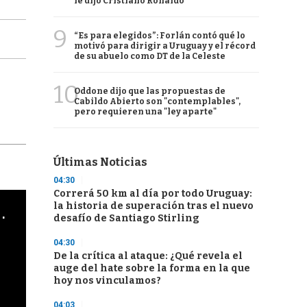
le dijo Cristiano Ronaldo
9
“Es para elegidos”: Forlán contó qué lo
motivó para dirigir a Uruguay y el récord
de su abuelo como DT de la Celeste
10
Oddone dijo que las propuestas de
Cabildo Abierto son "contemplables",
pero requieren una "ley aparte"
Últimas Noticias
04:30
Correrá 50 km al día por todo Uruguay:
la historia de superación tras el nuevo
cha argentino en "Subrayado"
desafío de Santiago Stirling
04:30
De la crítica al ataque: ¿Qué revela el
auge del hate sobre la forma en la que
hoy nos vinculamos?
04:03