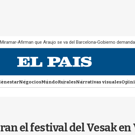
 Miramar
Afirman que Araujo se va del Barcelona
Gobierno demanda
ienestar
Negocios
Mundo
Rurales
Narrativas visuales
Opin
ran el festival del Vesak e