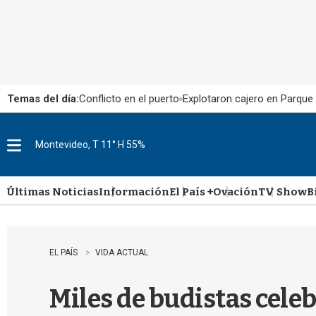
Temas del día:
Conflicto en el puerto
Explotaron cajero en Parque
Montevideo, T 11° H 55%
M
e
n
u
Últimas Noticias
Información
El País +
Ovación
TV Show
B
EL PAÍS
VIDA ACTUAL
Miles de budistas celeb