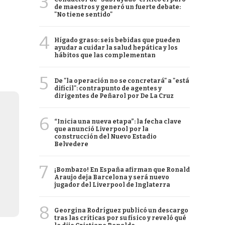
3
de maestros y generó un fuerte debate:
"No tiene sentido"
4
Hígado graso: seis bebidas que pueden
ayudar a cuidar la salud hepática y los
hábitos que las complementan
5
De "la operación no se concretará" a "está
difícil": contrapunto de agentes y
dirigentes de Peñarol por De La Cruz
6
“Inicia una nueva etapa”: la fecha clave
que anunció Liverpool por la
construcción del Nuevo Estadio
Belvedere
7
¡Bombazo! En España afirman que Ronald
Araujo deja Barcelona y será nuevo
jugador del Liverpool de Inglaterra
8
Georgina Rodríguez publicó un descargo
tras las críticas por su físico y reveló qué