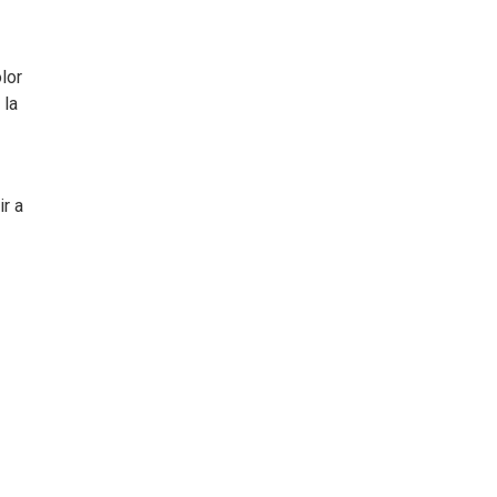
lor
 la
r a