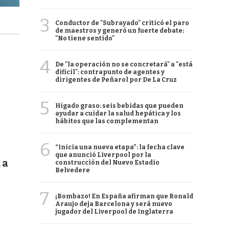
3
Conductor de "Subrayado" criticó el paro
de maestros y generó un fuerte debate:
"No tiene sentido"
4
De "la operación no se concretará" a "está
difícil": contrapunto de agentes y
dirigentes de Peñarol por De La Cruz
5
Hígado graso: seis bebidas que pueden
ayudar a cuidar la salud hepática y los
hábitos que las complementan
6
“Inicia una nueva etapa”: la fecha clave
que anunció Liverpool por la
 a
construcción del Nuevo Estadio
Belvedere
7
¡Bombazo! En España afirman que Ronald
Araujo deja Barcelona y será nuevo
jugador del Liverpool de Inglaterra