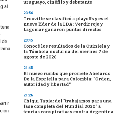
uruguayo, cinéfilo y debutante
g al
23:54
Trouville se clasificó a playoffs y es el
nuevo líder de la LDA; Verdirrojo y
ntena
Lagomar ganaron puntos directos
o
23:45
l de
Conocé los resultados de la Quiniela y
llama
la Tómbola nocturna del viernes 7 de
agosto de 2026
21:45
El nuevo rumbo que promete Abelardo
De la Espriella para Colombia: "Orden,
autoridad y libertad"
21:26
Chiqui Tapia: del "trabajamos para una
artir
fase completa del Mundial 2030" a
ación
teorías conspirativas contra Argentina