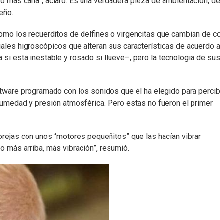
to más caña”, aclaró. Es una verdadera pieza de ambientación, de
eño.
como los recuerditos de delfines o virgencitas que cambian de co
iales higroscópicos que alteran sus características de acuerdo a
 si está inestable y rosado si llueve–, pero la tecnología de sus
ftware programado con los sonidos que él ha elegido para percibi
humedad y presión atmosférica. Pero estas no fueron el primer
orejas con unos “motores pequeñitos” que las hacían vibrar
 más arriba, más vibración”, resumió.