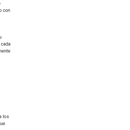
o
to con
u
, cada
amente
a los
que