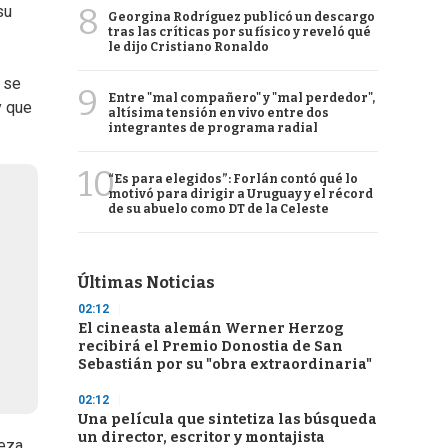
8
su
Georgina Rodríguez publicó un descargo
tras las críticas por su físico y reveló qué
le dijo Cristiano Ronaldo
 se
9
Entre "mal compañero" y "mal perdedor",
y que
altísima tensión en vivo entre dos
integrantes de programa radial
10
“Es para elegidos”: Forlán contó qué lo
motivó para dirigir a Uruguay y el récord
de su abuelo como DT de la Celeste
Últimas Noticias
02:12
El cineasta alemán Werner Herzog
recibirá el Premio Donostia de San
Sebastián por su "obra extraordinaria"
02:12
Una película que sintetiza las búsqueda
un director, escritor y montajista
ieza