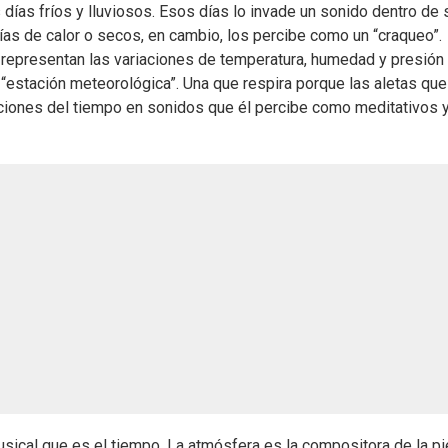
 días fríos y lluviosos. Esos días lo invade un sonido dentro de 
as de calor o secos, en cambio, los percibe como un “craqueo”.
 representan las variaciones de temperatura, humedad y presión
 “estación meteorológica”. Una que respira porque las aletas que
iciones del tiempo en sonidos que él percibe como meditativos 
usical que es el tiempo. La atmósfera es la compositora de la p