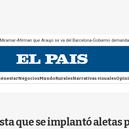
 Miramar
Afirman que Araujo se va del Barcelona
Gobierno demanda
ienestar
Negocios
Mundo
Rurales
Narrativas visuales
Opin
sta que se implantó aletas pa