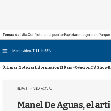
Temas del día:
Conflicto en el puerto
Explotaron cajero en Parque
Montevideo, T 11° H 55%
M
e
n
u
Últimas Noticias
Información
El País +
Ovación
TV Show
B
EL PAÍS
VIDA ACTUAL
Manel De Aguas, el arti