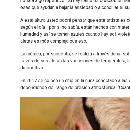
no sea algo repetitivo. “Si hay cambios bruscos le me
esas que ayudan a bajar la ansiedad o a conciliar el su
A esta altura usted podrá pensar que este artista es 
según el día –por si no sabía, están hechos con mater
humedad y así se tornan azules cuando hay sol, violeta
aletas es más compleja que eso.
La música, por supuesto, se realiza a través de un so
través de sus aletas las variaciones de temperatura, 
dispositivo.
En 2017 se colocó un chip en la nuca conectado a las 
dependiendo del rango de presión atmosférica. “Cuanto