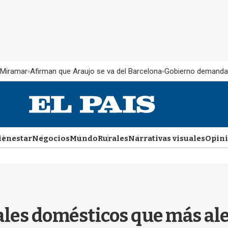
 Miramar
Afirman que Araujo se va del Barcelona
Gobierno demanda
ienestar
Negocios
Mundo
Rurales
Narrativas visuales
Opin
ales domésticos que más al