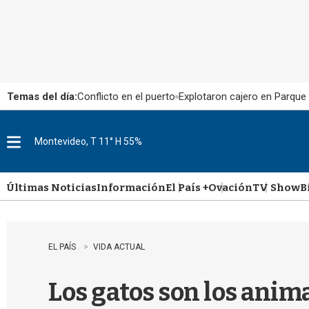
Temas del día:
Conflicto en el puerto
Explotaron cajero en Parque
Montevideo, T 11° H 55%
M
e
n
u
Últimas Noticias
Información
El País +
Ovación
TV Show
B
EL PAÍS
VIDA ACTUAL
Los gatos son los anim