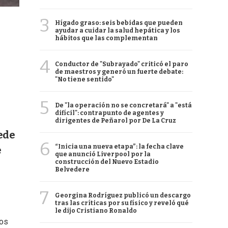
3
Hígado graso: seis bebidas que pueden
ayudar a cuidar la salud hepática y los
hábitos que las complementan
4
Conductor de "Subrayado" criticó el paro
de maestros y generó un fuerte debate:
"No tiene sentido"
5
De "la operación no se concretará" a "está
difícil": contrapunto de agentes y
dirigentes de Peñarol por De La Cruz
ede
6
“Inicia una nueva etapa”: la fecha clave
e
que anunció Liverpool por la
construcción del Nuevo Estadio
Belvedere
7
Georgina Rodríguez publicó un descargo
tras las críticas por su físico y reveló qué
le dijo Cristiano Ronaldo
nos