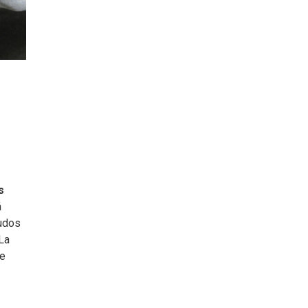
s
á
nudos
La
de