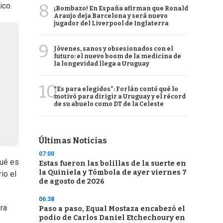
8
ico.
¡Bombazo! En España afirman que Ronald
Araujo deja Barcelona y será nuevo
jugador del Liverpool de Inglaterra
9
Jóvenes, sanos y obsesionados con el
futuro: el nuevo boom de la medicina de
la longevidad llega a Uruguay
10
“Es para elegidos”: Forlán contó qué lo
motivó para dirigir a Uruguay y el récord
de su abuelo como DT de la Celeste
Últimas Noticias
07:00
qué es
Estas fueron las bolillas de la suerte en
la Quiniela y Tómbola de ayer viernes 7
rio el
de agosto de 2026
06:38
ra
Paso a paso, Equal Mostaza encabezó el
podio de Carlos Daniel Etchechoury en