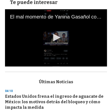
Te puede interesar
El mal momento de Yanina Gasañol con un hincha argentino en "Subrayado"
0
s
e
c
Últimas Noticias
o
n
04:10
d
Estados Unidos frena el ingreso de aguacate de
s
o
México: los motivos detrás del bloqueo y cómo
f
impacta la medida
3