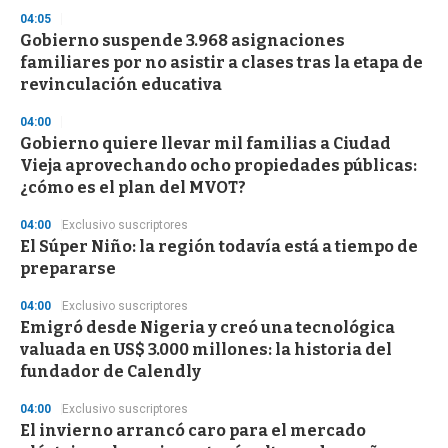
3
s
04:05
e
Gobierno suspende 3.968 asignaciones
c
familiares por no asistir a clases tras la etapa de
o
n
revinculación educativa
d
s
04:00
Gobierno quiere llevar mil familias a Ciudad
Vieja aprovechando ocho propiedades públicas:
¿cómo es el plan del MVOT?
04:00
Exclusivo suscriptores
El Súper Niño: la región todavía está a tiempo de
prepararse
04:00
Exclusivo suscriptores
Emigró desde Nigeria y creó una tecnológica
valuada en US$ 3.000 millones: la historia del
fundador de Calendly
04:00
Exclusivo suscriptores
El invierno arrancó caro para el mercado