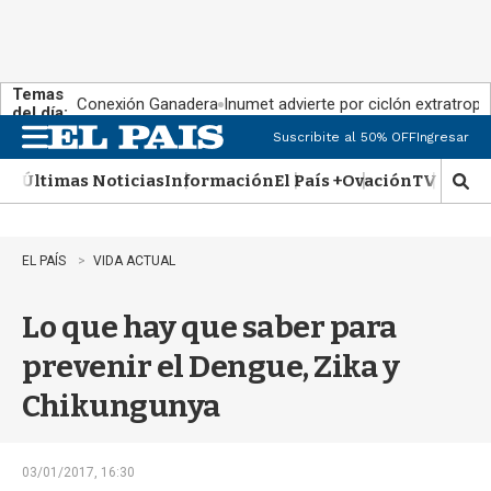
Temas
Conexión Ganadera
Inumet advierte por ciclón extratropi
del día:
Suscribite al 50% OFF
Ingresar
M
e
Últimas Noticias
Información
El País +
Ovación
TV Show
n
M
u
o
s
t
EL PAÍS
VIDA ACTUAL
r
a
Lo que hay que saber para
r
b
prevenir el Dengue, Zika y
�
s
Chikungunya
q
u
e
d
03/01/2017, 16:30