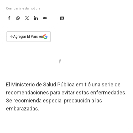
a
Compartir esta noticia
F
W
T
L
E
a
h
w
i
m
c
a
i
n
a
e
t
t
k
i
+
Agregar El País en
b
s
t
e
l
o
A
e
d
o
p
r
I
k
p
n
El Ministerio de Salud Pública emitió una serie de
recomendaciones para evitar estas enfermedades.
Se recomienda especial precaución a las
embarazadas.