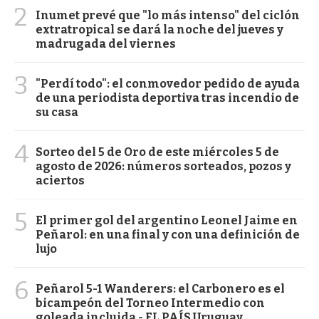
2
Inumet prevé que "lo más intenso" del ciclón
extratropical se dará la noche del jueves y
madrugada del viernes
3
"Perdí todo": el conmovedor pedido de ayuda
de una periodista deportiva tras incendio de
su casa
4
Sorteo del 5 de Oro de este miércoles 5 de
agosto de 2026: números sorteados, pozos y
aciertos
5
El primer gol del argentino Leonel Jaime en
Peñarol: en una final y con una definición de
lujo
6
Peñarol 5-1 Wanderers: el Carbonero es el
bicampeón del Torneo Intermedio con
goleada incluida - EL PAÍS Uruguay