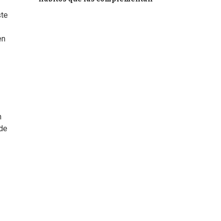
ste
en
n
 de