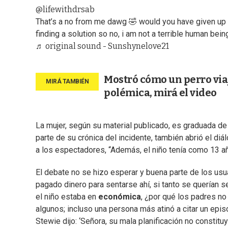
@lifewithdrsab
That’s a no from me dawg 🤣 would you have given up
finding a solution so no, i am not a terrible human bein
♬ original sound - Sunshynelove21
Mostró cómo un perro viaj
polémica, mirá el video
La mujer, según su material publicado, es graduada de
parte de su crónica del incidente, también abrió el diá
a los espectadores, “Además, el niño tenía como 13 años
El debate no se hizo esperar y buena parte de los usua
pagado dinero para sentarse ahí, si tanto se querían sen
el niño estaba en
económica
, ¿por qué los padres no
algunos; incluso una persona más atinó a citar un epis
Stewie dijo: ‘Señora, su mala planificación no constitu