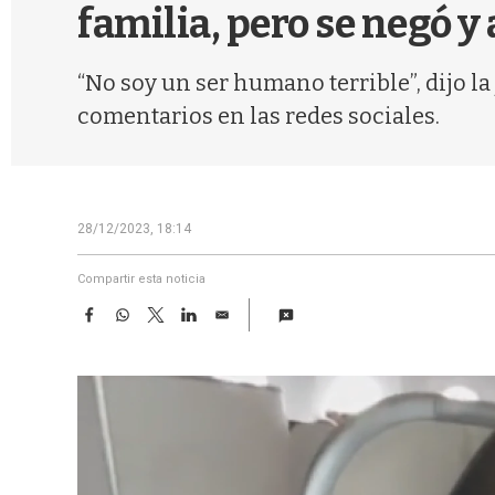
familia, pero se negó y
“No soy un ser humano terrible”, dijo la
comentarios en las redes sociales.
28/12/2023, 18:14
Compartir esta noticia
F
W
T
L
E
a
h
w
i
m
c
a
i
n
a
e
t
t
k
i
b
s
t
e
l
o
A
e
d
o
p
r
I
k
p
n