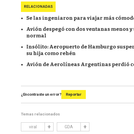
RELACIONADAS
Se las ingeniaron para viajar más cómodos 
Avión despegó con dos ventanas menos y 
normal
Insólito: Aeropuerto de Hamburgo suspen
su hija como rehén
Avión de Aerolíneas Argentinas perdió co
¿Encontraste un error?
Reportar
Temas relacionados
viral
GDA