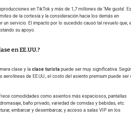
reproducciones en TikTok y más de 1,7 millones de ‘Me gusta’. E
ímites de la cortesía y la consideración hacia los demás en
un servicio. El impacto por lo sucedido causó tal revuelo que, 
estando su apoyo.
lase en EE.UU.?
imera clase y la
clase turista
puede ser muy significativa. Segú
les aerolíneas de EE.UU., el costo del asiento premium puede ser
 ofrece comodidades como asientos más espaciosos, pantallas
idromasaje, baño privado, variedad de comidas y bebidas, etc.
turar, embarcar y desembarcar, y acceso a salas VIP en los