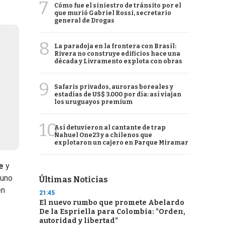
7
Cómo fue el siniestro de tránsito por el
que murió Gabriel Rossi, secretario
general de Drogas
8
La paradoja en la frontera con Brasil:
Rivera no construye edificios hace una
década y Livramento explota con obras
9
Safaris privados, auroras boreales y
estadías de US$ 3.000 por día: así viajan
los uruguayos premium
10
Así detuvieron al cantante de trap
Nahuel One23 y a chilenos que
explotaron un cajero en Parque Miramar
e
y
 uno
Últimas Noticias
en
21:45
El nuevo rumbo que promete Abelardo
De la Espriella para Colombia: "Orden,
autoridad y libertad"