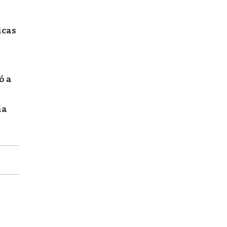
icas
ó a
ia