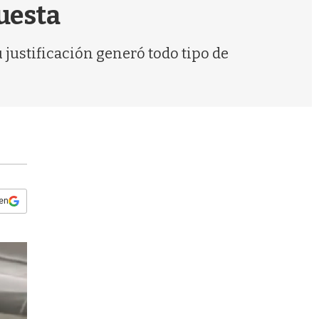
s
puesta
q
u
e
u justificación generó todo tipo de
d
a
 en