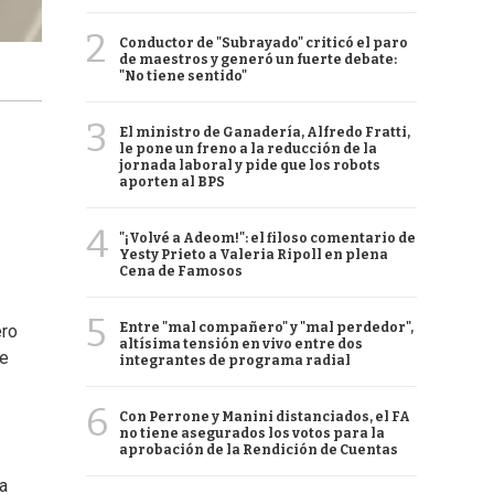
2
Conductor de "Subrayado" criticó el paro
de maestros y generó un fuerte debate:
"No tiene sentido"
3
El ministro de Ganadería, Alfredo Fratti,
le pone un freno a la reducción de la
jornada laboral y pide que los robots
aporten al BPS
4
"¡Volvé a Adeom!": el filoso comentario de
Yesty Prieto a Valeria Ripoll en plena
Cena de Famosos
5
Entre "mal compañero" y "mal perdedor",
ero
altísima tensión en vivo entre dos
ue
integrantes de programa radial
6
Con Perrone y Manini distanciados, el FA
no tiene asegurados los votos para la
aprobación de la Rendición de Cuentas
a