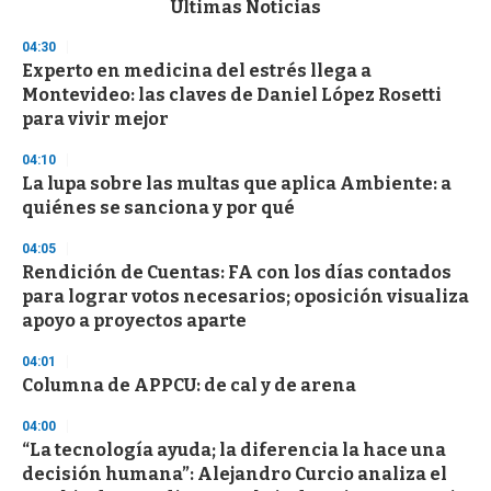
Últimas Noticias
o
n
04:30
d
Experto en medicina del estrés llega a
s
o
Montevideo: las claves de Daniel López Rosetti
f
para vivir mejor
3
3
s
04:10
e
La lupa sobre las multas que aplica Ambiente: a
c
quiénes se sanciona y por qué
o
n
d
04:05
s
Rendición de Cuentas: FA con los días contados
para lograr votos necesarios; oposición visualiza
apoyo a proyectos aparte
04:01
Columna de APPCU: de cal y de arena
04:00
“La tecnología ayuda; la diferencia la hace una
decisión humana”: Alejandro Curcio analiza el