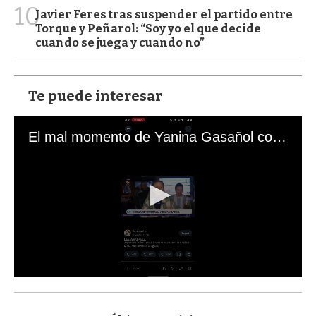
10
Javier Feres tras suspender el partido entre
Torque y Peñarol: “Soy yo el que decide
cuando se juega y cuando no”
Te puede interesar
El mal momento de Yanina Gasañol con un hincha argentino en "Subrayado"
0
s
e
c