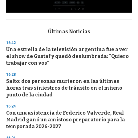
0
s
e
c
Últimas Noticias
o
n
16:42
d
Una estrella de la televisión argentina fue a ver
s
o
el show de Gustaf y quedó deslumbrada: "Quiero
f
trabajar con vos"
3
3
s
16:28
e
Salto: dos personas murieron en las últimas
c
horas tras siniestros de tránsito en el mismo
o
n
punto de la ciudad
d
s
16:24
Con una asistencia de Federico Valverde, Real
Madrid ganó un amistoso preparatorio para la
temporada 2026-2027