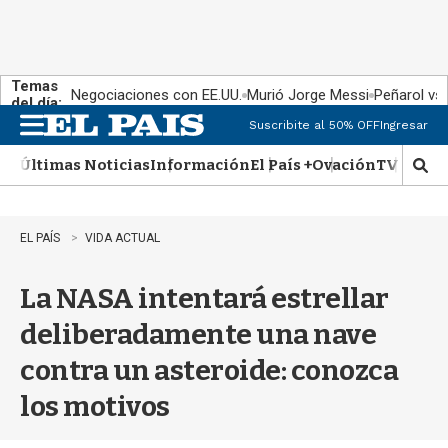
Temas
Negociaciones con EE.UU.
Murió Jorge Messi
Peñarol vs
del día:
Suscribite al 50% OFF
Ingresar
M
e
Últimas Noticias
Información
El País +
Ovación
TV Show
n
M
u
o
s
t
EL PAÍS
VIDA ACTUAL
r
a
La NASA intentará estrellar
r
b
deliberadamente una nave
�
s
contra un asteroide: conozca
q
u
los motivos
e
d