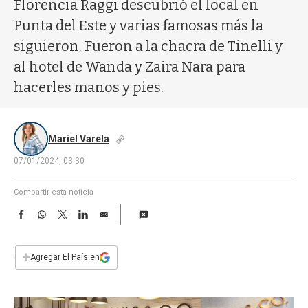
a
Florencia Raggi descubrió el local en
Punta del Este y varias famosas más la
siguieron. Fueron a la chacra de Tinelli y
al hotel de Wanda y Zaira Nara para
hacerles manos y pies.
Mariel Varela
07/01/2024, 03:30
Compartir esta noticia
F
W
T
L
E
a
h
w
i
m
c
a
i
n
a
e
t
t
k
i
+
Agregar El País en
b
s
t
e
l
o
A
e
d
o
p
r
I
k
p
n