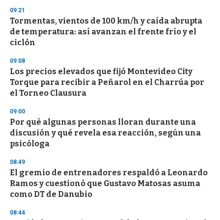
3
s
09:21
e
Tormentas, vientos de 100 km/h y caída abrupta
c
de temperatura: así avanzan el frente frío y el
o
n
ciclón
d
s
09:08
Los precios elevados que fijó Montevideo City
Torque para recibir a Peñarol en el Charrúa por
el Torneo Clausura
09:00
Por qué algunas personas lloran durante una
discusión y qué revela esa reacción, según una
psicóloga
08:49
El gremio de entrenadores respaldó a Leonardo
Ramos y cuestionó que Gustavo Matosas asuma
como DT de Danubio
08:44