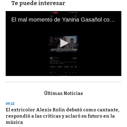
Te puede interesar
El mal momento de Yanina Gasañol con un hincha argentino en "Subrayado"
0
s
e
c
Últimas Noticias
o
n
09:22
d
El extricolor Alexis Rolín debutó como cantante,
s
o
respondió a las críticas y aclaró su futuro en la
f
música
3