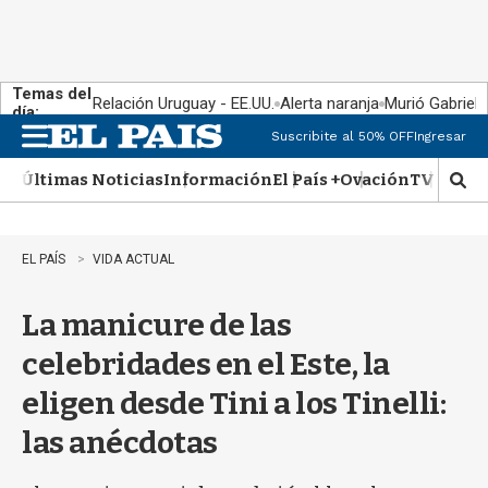
Temas del
Relación Uruguay - EE.UU.
Alerta naranja
Murió Gabriel 
día:
Suscribite al 50% OFF
Ingresar
M
e
Últimas Noticias
Información
El País +
Ovación
TV Show
n
M
u
o
s
t
EL PAÍS
VIDA ACTUAL
r
a
La manicure de las
r
b
celebridades en el Este, la
�
s
eligen desde Tini a los Tinelli:
q
u
las anécdotas
e
d