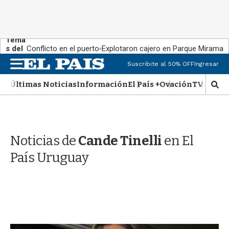
Tema
s del
Conflicto en el puerto
Explotaron cajero en Parque Miramar
día:
M
Suscribite al 50% OFF
Ingresar
e
n
Últimas Noticias
Información
El País +
Ovación
TV Show
M
u
o
s
t
r
Noticias de
Cande Tinelli
en El
a
r
País Uruguay
b
�
s
q
u
e
d