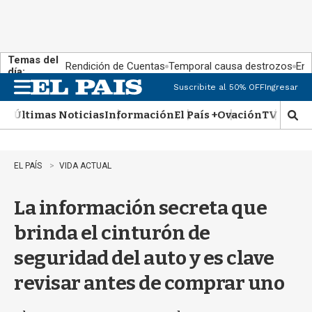
Temas del
Rendición de Cuentas
Temporal causa destrozos
En 
día:
Suscribite al 50% OFF
Ingresar
M
e
Últimas Noticias
Información
El País +
Ovación
TV Show
n
M
u
o
s
t
EL PAÍS
VIDA ACTUAL
r
a
La información secreta que
r
b
brinda el cinturón de
�
s
seguridad del auto y es clave
q
u
revisar antes de comprar uno
e
d