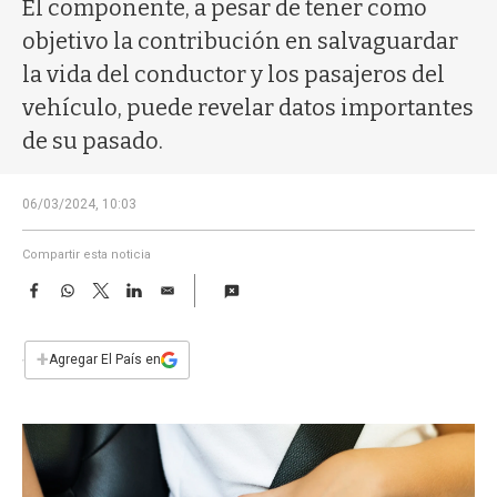
a
El componente, a pesar de tener como
objetivo la contribución en salvaguardar
la vida del conductor y los pasajeros del
vehículo, puede revelar datos importantes
de su pasado.
06/03/2024, 10:03
Compartir esta noticia
F
W
T
L
E
a
h
w
i
m
c
a
i
n
a
e
t
t
k
i
+
Agregar El País en
b
s
t
e
l
o
A
e
d
o
p
r
I
k
p
n