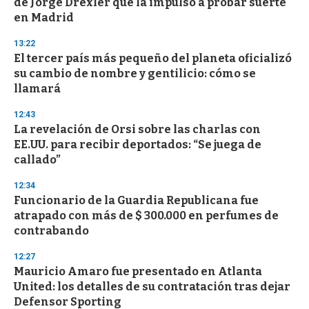
de Jorge Drexler que la impulsó a probar suerte
c
en Madrid
o
n
d
13:22
s
El tercer país más pequeño del planeta oficializó
su cambio de nombre y gentilicio: cómo se
llamará
12:43
La revelación de Orsi sobre las charlas con
EE.UU. para recibir deportados: “Se juega de
callado”
12:34
Funcionario de la Guardia Republicana fue
atrapado con más de $ 300.000 en perfumes de
contrabando
12:27
Mauricio Amaro fue presentado en Atlanta
United: los detalles de su contratación tras dejar
Defensor Sporting