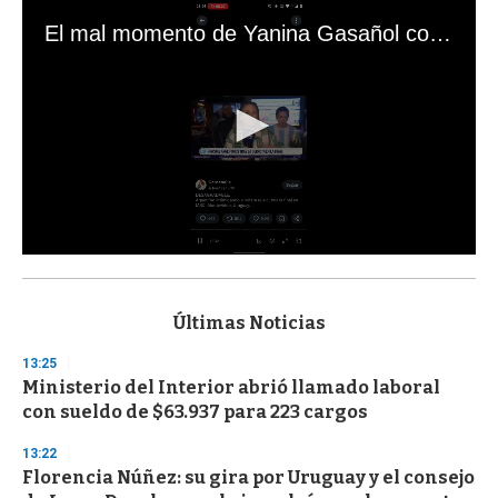
El mal momento de Yanina Gasañol con un hincha argentino en "Subrayado"
0
s
e
c
Últimas Noticias
o
n
13:25
d
Ministerio del Interior abrió llamado laboral
s
o
con sueldo de $63.937 para 223 cargos
f
3
13:22
3
s
Florencia Núñez: su gira por Uruguay y el consejo
e