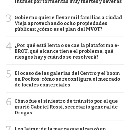
Inumet por tormentas muy fuertes y severas
3
Gobierno quiere llevar mil familias a Ciudad
Vieja aprovechando ocho propiedades
públicas: ¿cómo es el plan del MVOT?
4
¿Por qué está lenta o se cae la plataforma e-
BROU, qué alcance tiene el problema, qué
riesgos hay y cuándo se resolverá?
5
El ocaso de las galerías del Centro y el boom
en Pocitos: cómo se reconfigura el mercado
de locales comerciales
6
Cómo fue el siniestro de tránsito por el que
murió Gabriel Rossi, secretario general de
Drogas
7
Leo Jaime: de la marca que alcanzó en