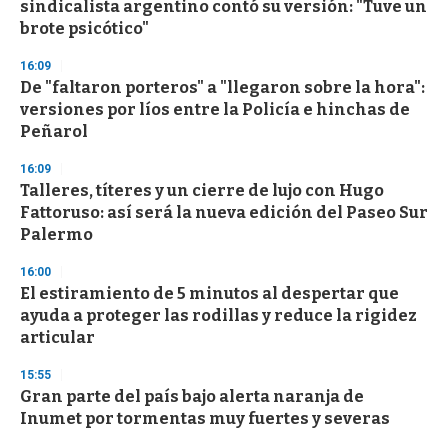
sindicalista argentino contó su versión: "Tuve un
o
n
brote psicótico"
d
s
16:09
De "faltaron porteros" a "llegaron sobre la hora":
versiones por líos entre la Policía e hinchas de
Peñarol
16:09
Talleres, títeres y un cierre de lujo con Hugo
Fattoruso: así será la nueva edición del Paseo Sur
Palermo
16:00
El estiramiento de 5 minutos al despertar que
ayuda a proteger las rodillas y reduce la rigidez
articular
15:55
Gran parte del país bajo alerta naranja de
Inumet por tormentas muy fuertes y severas