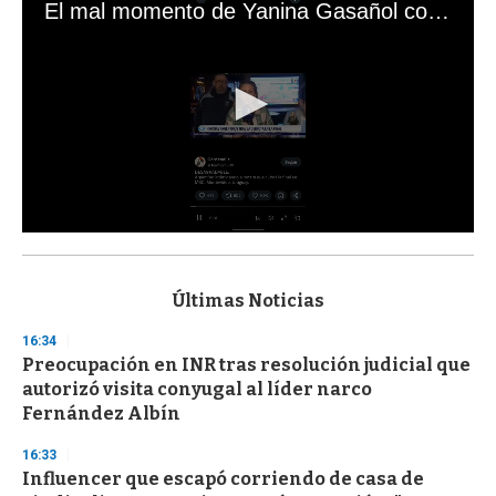
El mal momento de Yanina Gasañol con un hincha argentino en "Subrayado"
0
s
e
c
Últimas Noticias
o
n
16:34
d
Preocupación en INR tras resolución judicial que
s
o
autorizó visita conyugal al líder narco
f
Fernández Albín
3
3
s
16:33
e
Influencer que escapó corriendo de casa de
c