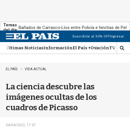
Temas
Bañados de Carrasco
Líos entre Policía e hinchas de Peña
del día:
Suscribite al 50% OFF
Ingresar
M
e
Últimas Noticias
Información
El País +
Ovación
TV Show
n
M
u
o
s
t
EL PAÍS
VIDA ACTUAL
r
a
La ciencia descubre las
r
b
imágenes ocultas de los
�
s
cuadros de Picasso
q
u
e
d
04/04/2022, 17:37