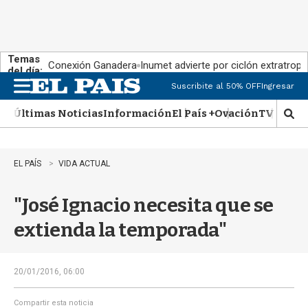
Temas
Conexión Ganadera
Inumet advierte por ciclón extratropi
del día:
Suscribite al 50% OFF
Ingresar
M
e
Últimas Noticias
Información
El País +
Ovación
TV Show
n
M
u
o
s
t
EL PAÍS
VIDA ACTUAL
r
a
"José Ignacio necesita que se
r
b
extienda la temporada"
�
s
q
u
20/01/2016, 06:00
e
d
Compartir esta noticia