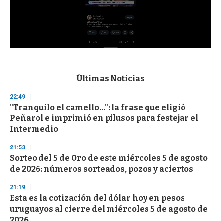
0
s
e
c
Últimas Noticias
o
n
22:49
d
"Tranquilo el camello...": la frase que eligió
s
o
Peñarol e imprimió en pilusos para festejar el
f
Intermedio
3
3
s
21:53
e
Sorteo del 5 de Oro de este miércoles 5 de agosto
c
de 2026: números sorteados, pozos y aciertos
o
n
d
21:19
s
Esta es la cotización del dólar hoy en pesos
uruguayos al cierre del miércoles 5 de agosto de
2026