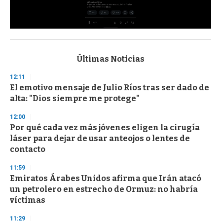
0
s
e
c
Últimas Noticias
o
n
12:11
d
El emotivo mensaje de Julio Ríos tras ser dado de
s
o
alta: "Dios siempre me protege"
f
3
12:00
3
s
Por qué cada vez más jóvenes eligen la cirugía
e
láser para dejar de usar anteojos o lentes de
c
contacto
o
n
d
11:59
s
Emiratos Árabes Unidos afirma que Irán atacó
un petrolero en estrecho de Ormuz: no habría
víctimas
11:29