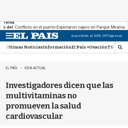
Tema
s del
Conflicto en el puerto
Explotaron cajero en Parque Miramar
día:
Suscribite al 50% OFF
Ingresar
M
e
Últimas Noticias
Información
El País +
Ovación
TV Show
n
M
u
o
s
t
EL PAÍS
VIDA ACTUAL
r
a
Investigadores dicen que las
r
b
multivitaminas no
�
s
promueven la salud
q
u
cardiovascular
e
d