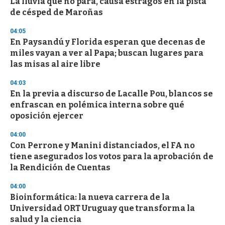
s
La lluvia que no para, causa estragos en la pista
e
de césped de Maroñas
c
o
04:05
n
d
En Paysandú y Florida esperan que decenas de
s
miles vayan a ver al Papa; buscan lugares para
las misas al aire libre
04:03
En la previa a discurso de Lacalle Pou, blancos se
enfrascan en polémica interna sobre qué
oposición ejercer
04:00
Con Perrone y Manini distanciados, el FA no
tiene asegurados los votos para la aprobación de
la Rendición de Cuentas
04:00
Bioinformática: la nueva carrera de la
Universidad ORT Uruguay que transforma la
salud y la ciencia