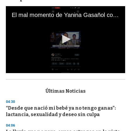
El mal momento de Yanina Gasañol con un hincha argentino en "Subrayado"
0
s
e
c
Últimas Noticias
o
n
04:30
d
“Desde que nació mi bebé ya no tengo ganas”:
s
o
lactancia, sexualidad y deseo sin culpa
f
3
04:06
3