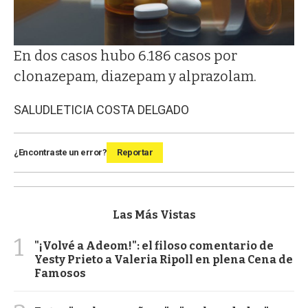
En dos casos hubo 6.186 casos por
clonazepam, diazepam y alprazolam.
SALUD
LETICIA COSTA DELGADO
¿Encontraste un error?
Reportar
Las Más Vistas
1
"¡Volvé a Adeom!": el filoso comentario de
Yesty Prieto a Valeria Ripoll en plena Cena de
Famosos