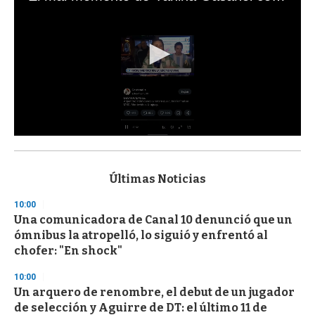
0
s
e
c
Últimas Noticias
o
n
10:00
d
Una comunicadora de Canal 10 denunció que un
s
o
ómnibus la atropelló, lo siguió y enfrentó al
f
chofer: "En shock"
3
3
s
10:00
e
Un arquero de renombre, el debut de un jugador
c
de selección y Aguirre de DT: el último 11 de
o