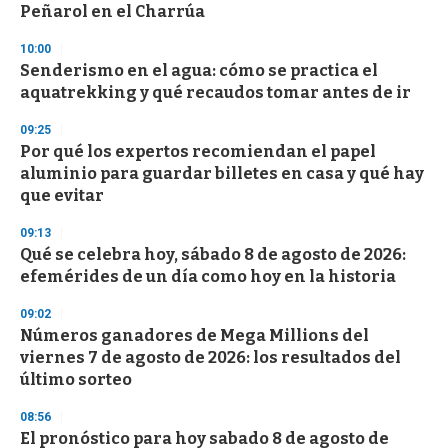
n
Peñarol en el Charrúa
d
s
10:00
Senderismo en el agua: cómo se practica el
aquatrekking y qué recaudos tomar antes de ir
09:25
Por qué los expertos recomiendan el papel
aluminio para guardar billetes en casa y qué hay
que evitar
09:13
Qué se celebra hoy, sábado 8 de agosto de 2026:
efemérides de un día como hoy en la historia
09:02
Números ganadores de Mega Millions del
viernes 7 de agosto de 2026: los resultados del
último sorteo
08:56
El pronóstico para hoy sabado 8 de agosto de