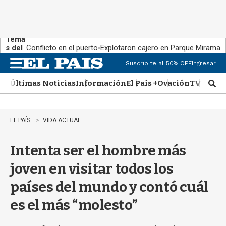
Tema
s del
Conflicto en el puerto
Explotaron cajero en Parque Miramar
día:
Suscribite al 50% OFF
Ingresar
M
e
Últimas Noticias
Información
El País +
Ovación
TV Show
n
M
u
o
s
t
EL PAÍS
VIDA ACTUAL
r
a
Intenta ser el hombre más
r
b
joven en visitar todos los
�
s
países del mundo y contó cuál
q
u
es el más “molesto”
e
d