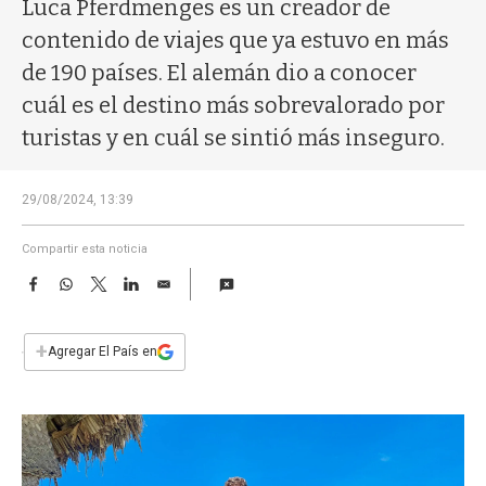
a
Luca Pferdmenges es un creador de
contenido de viajes que ya estuvo en más
de 190 países. El alemán dio a conocer
cuál es el destino más sobrevalorado por
turistas y en cuál se sintió más inseguro.
29/08/2024, 13:39
Compartir esta noticia
F
W
T
L
E
a
h
w
i
m
c
a
i
n
a
e
t
t
k
i
+
Agregar El País en
b
s
t
e
l
o
A
e
d
o
p
r
I
k
p
n