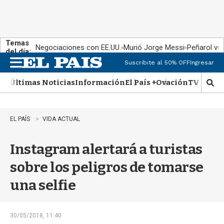
Temas
Negociaciones con EE.UU.
Murió Jorge Messi
Peñarol vs
del día:
Suscribite al 50% OFF
Ingresar
M
e
Últimas Noticias
Información
El País +
Ovación
TV Show
n
M
u
o
s
t
EL PAÍS
VIDA ACTUAL
r
a
Instagram alertará a turistas
r
b
sobre los peligros de tomarse
�
s
una selfie
q
u
e
d
30/05/2018, 11:40