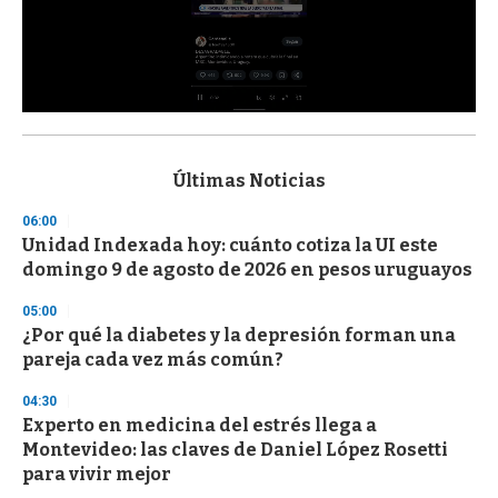
0
s
e
c
Últimas Noticias
o
n
06:00
d
Unidad Indexada hoy: cuánto cotiza la UI este
s
o
domingo 9 de agosto de 2026 en pesos uruguayos
f
3
05:00
3
s
¿Por qué la diabetes y la depresión forman una
e
pareja cada vez más común?
c
o
04:30
n
d
Experto en medicina del estrés llega a
s
Montevideo: las claves de Daniel López Rosetti
para vivir mejor