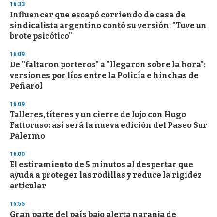
s
16:33
e
Influencer que escapó corriendo de casa de
c
sindicalista argentino contó su versión: "Tuve un
o
n
brote psicótico"
d
s
16:09
De "faltaron porteros" a "llegaron sobre la hora":
versiones por líos entre la Policía e hinchas de
Peñarol
16:09
Talleres, títeres y un cierre de lujo con Hugo
Fattoruso: así será la nueva edición del Paseo Sur
Palermo
16:00
El estiramiento de 5 minutos al despertar que
ayuda a proteger las rodillas y reduce la rigidez
articular
15:55
Gran parte del país bajo alerta naranja de