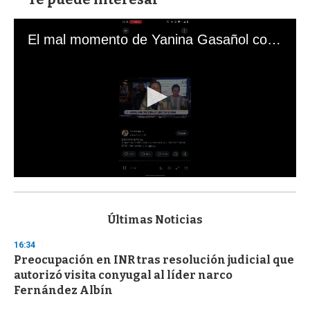
El mal momento de Yanina Gasañol con un hincha argentino en "Subrayado"
0
s
e
c
Últimas Noticias
o
n
16:34
d
Preocupación en INR tras resolución judicial que
s
o
autorizó visita conyugal al líder narco
f
Fernández Albín
3
3