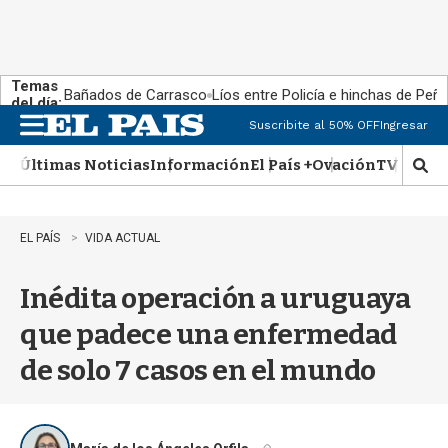
Temas
Bañados de Carrasco
Líos entre Policía e hinchas de Peña
del día:
Suscribite al 50% OFF
Ingresar
M
e
Últimas Noticias
Información
El País +
Ovación
TV Show
n
M
u
o
s
t
EL PAÍS
VIDA ACTUAL
r
a
Inédita operación a uruguaya
r
b
que padece una enfermedad
�
s
de solo 7 casos en el mundo
q
u
e
d