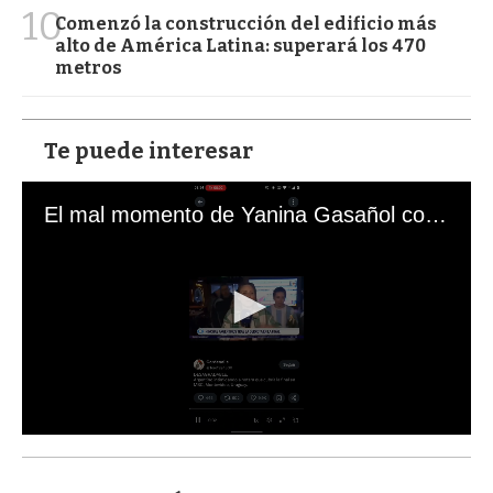
10
Comenzó la construcción del edificio más
alto de América Latina: superará los 470
metros
Te puede interesar
El mal momento de Yanina Gasañol con un hincha argentino en "Subrayado"
0
s
e