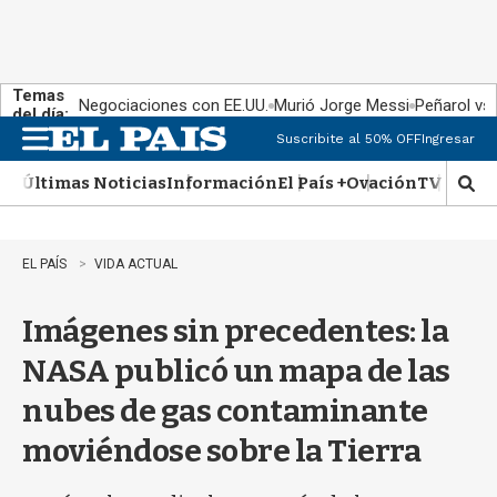
Temas
Negociaciones con EE.UU.
Murió Jorge Messi
Peñarol vs
del día:
Suscribite al 50% OFF
Ingresar
M
e
Últimas Noticias
Información
El País +
Ovación
TV Show
n
M
u
o
s
t
EL PAÍS
VIDA ACTUAL
r
a
Imágenes sin precedentes: la
r
b
NASA publicó un mapa de las
�
s
nubes de gas contaminante
q
u
moviéndose sobre la Tierra
e
d