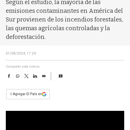
a
Según el estudio, la mayoría de las
emisiones contaminantes en América del
Sur provienen de los incendios forestales,
las quemas agrícolas controladas y la
deforestación.
01/08/2024, 17:24
Compartir esta noticia
F
W
T
L
E
a
h
w
i
m
c
a
i
n
a
e
t
t
k
i
+
Agregar El País en
b
s
t
e
l
o
A
e
d
o
p
r
I
k
p
n