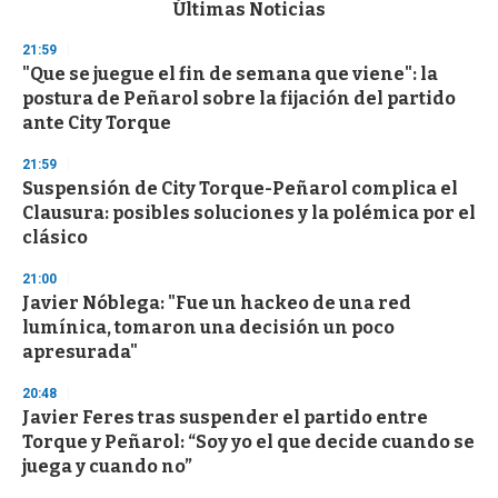
c
Últimas Noticias
o
n
21:59
d
"Que se juegue el fin de semana que viene": la
s
o
postura de Peñarol sobre la fijación del partido
f
ante City Torque
3
3
s
21:59
e
Suspensión de City Torque-Peñarol complica el
c
Clausura: posibles soluciones y la polémica por el
o
n
clásico
d
s
21:00
Javier Nóblega: "Fue un hackeo de una red
lumínica, tomaron una decisión un poco
apresurada"
20:48
Javier Feres tras suspender el partido entre
Torque y Peñarol: “Soy yo el que decide cuando se
juega y cuando no”