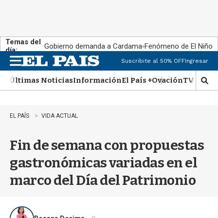
Temas del
Gobierno demanda a Cardama
Fenómeno de El Niño
día:
Suscribite al 50% OFF
Ingresar
M
e
Últimas Noticias
Información
El País +
Ovación
TV Show
n
M
u
o
s
t
EL PAÍS
VIDA ACTUAL
r
a
Fin de semana con propuestas
r
b
gastronómicas variadas en el
�
s
marco del Día del Patrimonio
q
u
e
d