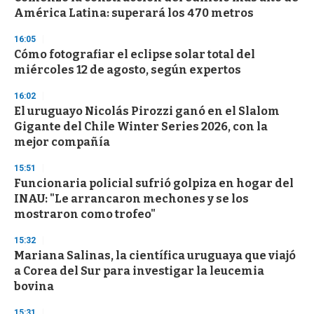
o
América Latina: superará los 470 metros
f
3
16:05
3
s
Cómo fotografiar el eclipse solar total del
e
miércoles 12 de agosto, según expertos
c
o
16:02
n
d
El uruguayo Nicolás Pirozzi ganó en el Slalom
s
Gigante del Chile Winter Series 2026, con la
mejor compañía
15:51
Funcionaria policial sufrió golpiza en hogar del
INAU: "Le arrancaron mechones y se los
mostraron como trofeo"
15:32
Mariana Salinas, la científica uruguaya que viajó
a Corea del Sur para investigar la leucemia
bovina
15:31