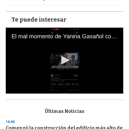
Te puede interesar
El mal momento de Yanina Gasañol con un hincha argentino en "Subrayado"
0
s
e
c
Últimas Noticias
o
n
16:40
d
Comenzó la construcción del edificio más alto de
s