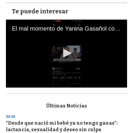
Te puede interesar
El mal momento de Yanina Gasañol con un hincha argentino en "Subrayado"
0
s
e
c
Últimas Noticias
o
n
04:30
d
“Desde que nació mi bebé ya no tengo ganas”:
s
o
lactancia, sexualidad y deseo sin culpa
f