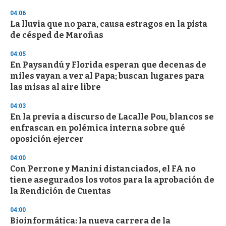
3
04:06
3
s
La lluvia que no para, causa estragos en la pista
e
de césped de Maroñas
c
o
04:05
n
d
En Paysandú y Florida esperan que decenas de
s
miles vayan a ver al Papa; buscan lugares para
las misas al aire libre
04:03
En la previa a discurso de Lacalle Pou, blancos se
enfrascan en polémica interna sobre qué
oposición ejercer
04:00
Con Perrone y Manini distanciados, el FA no
tiene asegurados los votos para la aprobación de
la Rendición de Cuentas
04:00
Bioinformática: la nueva carrera de la