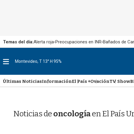
Temas del día:
Alerta roja
Preocupaciones en INR
Bañados de Ca
M
Montevideo, T 13° H 95%
e
n
u
Últimas Noticias
Información
El País +
Ovación
TV Show
B
Noticias de
oncología
en El País 