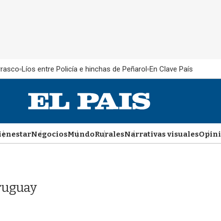
rrasco
Líos entre Policía e hinchas de Peñarol
En Clave País
ienestar
Negocios
Mundo
Rurales
Narrativas visuales
Opin
Uruguay