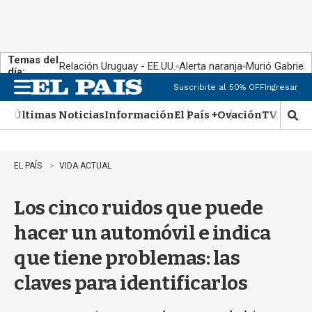
Temas del
Relación Uruguay - EE.UU.
Alerta naranja
Murió Gabriel 
día:
Suscribite al 50% OFF
Ingresar
M
e
Últimas Noticias
Información
El País +
Ovación
TV Show
n
M
u
o
s
t
EL PAÍS
VIDA ACTUAL
r
a
Los cinco ruidos que puede
r
b
hacer un automóvil e indica
�
s
que tiene problemas: las
q
u
claves para identificarlos
e
d