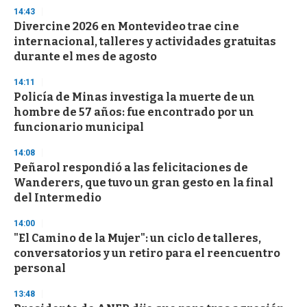
s
14:43
e
Divercine 2026 en Montevideo trae cine
c
internacional, talleres y actividades gratuitas
o
n
durante el mes de agosto
d
s
14:11
Policía de Minas investiga la muerte de un
hombre de 57 años: fue encontrado por un
funcionario municipal
14:08
Peñarol respondió a las felicitaciones de
Wanderers, que tuvo un gran gesto en la final
del Intermedio
14:00
"El Camino de la Mujer": un ciclo de talleres,
conversatorios y un retiro para el reencuentro
personal
13:48