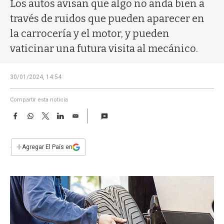
a
Los autos avisan que algo no anda bien a
través de ruidos que pueden aparecer en
la carrocería y el motor, y pueden
vaticinar una futura visita al mecánico.
30/01/2024, 14:54
Compartir esta noticia
F
W
T
L
E
a
h
w
i
m
c
a
i
n
a
e
t
t
k
i
+
Agregar El País en
b
s
t
e
l
o
A
e
d
o
p
r
I
k
p
n