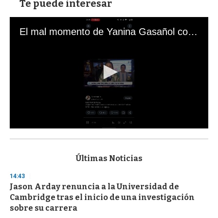
Te puede interesar
El mal momento de Yanina Gasañol con un hincha argentino en "Subrayado"
0
s
e
c
Últimas Noticias
o
n
14:43
d
Jason Arday renuncia a la Universidad de
s
o
Cambridge tras el inicio de una investigación
f
sobre su carrera
3
3