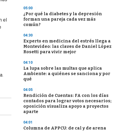
05:00
¿Por qué la diabetes y la depresión
forman una pareja cada vez más
n el
común?
e
04:30
Experto en medicina del estrés llega a
Montevideo: las claves de Daniel López
Rosetti para vivir mejor
04:10
La lupa sobre las multas que aplica
Ambiente: a quiénes se sanciona y por
a.
qué
04:05
Rendición de Cuentas: FA con los días
contados para lograr votos necesarios;
oposición visualiza apoyo a proyectos
aparte
04:01
Columna de APPCU: de cal y de arena