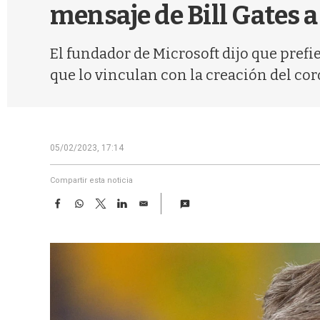
mensaje de Bill Gates 
El fundador de Microsoft dijo que prefi
que lo vinculan con la creación del cor
05/02/2023, 17:14
Compartir esta noticia
F
W
T
L
E
a
h
w
i
m
c
a
i
n
a
e
t
t
k
i
b
s
t
e
l
o
A
e
d
o
p
r
I
k
p
n