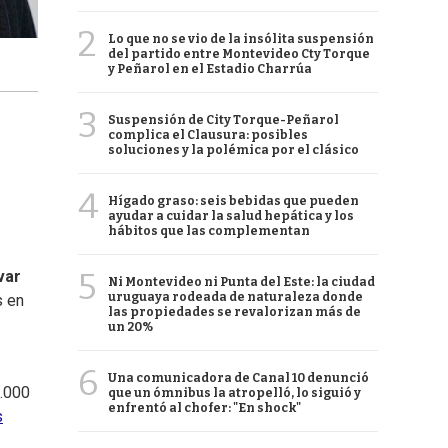
2
Lo que no se vio de la insólita suspensión
del partido entre Montevideo Cty Torque
y Peñarol en el Estadio Charrúa
3
Suspensión de City Torque-Peñarol
complica el Clausura: posibles
soluciones y la polémica por el clásico
4
Hígado graso: seis bebidas que pueden
ayudar a cuidar la salud hepática y los
hábitos que las complementan
5
var
Ni Montevideo ni Punta del Este: la ciudad
uruguaya rodeada de naturaleza donde
s en
las propiedades se revalorizan más de
un 20%
6
Una comunicadora de Canal 10 denunció
.000
que un ómnibus la atropelló, lo siguió y
enfrentó al chofer: "En shock"
s