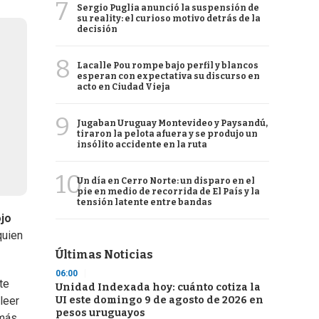
7
Sergio Puglia anunció la suspensión de
su reality: el curioso motivo detrás de la
decisión
8
Lacalle Pou rompe bajo perfil y blancos
esperan con expectativa su discurso en
acto en Ciudad Vieja
9
Jugaban Uruguay Montevideo y Paysandú,
tiraron la pelota afuera y se produjo un
insólito accidente en la ruta
10
Un día en Cerro Norte: un disparo en el
pie en medio de recorrida de El País y la
tensión latente entre bandas
ojo
quien
Últimas Noticias
06:00
te
Unidad Indexada hoy: cuánto cotiza la
UI este domingo 9 de agosto de 2026 en
leer
pesos uruguayos
 más