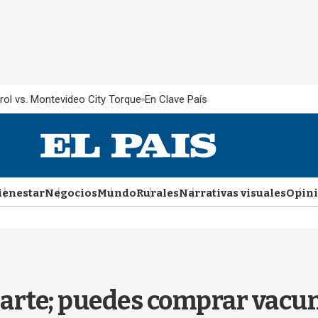
rol vs. Montevideo City Torque
En Clave País
ienestar
Negocios
Mundo
Rurales
Narrativas visuales
Opin
Marte; puedes comprar vacuna