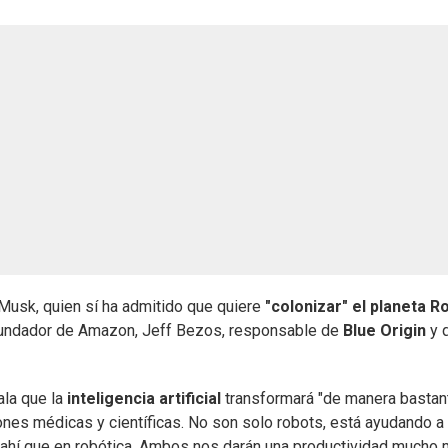
 Musk, quien sí ha admitido que quiere
"colonizar" el planeta R
 fundador de Amazon, Jeff Bezos, responsable de
Blue Origin
y 
ala que la
inteligencia artificial
transformará "de manera bastan
ones médicas y científicas. No son solo robots, está ayudando a 
 ahí que en robótica. Ambos nos darán una productividad mucho