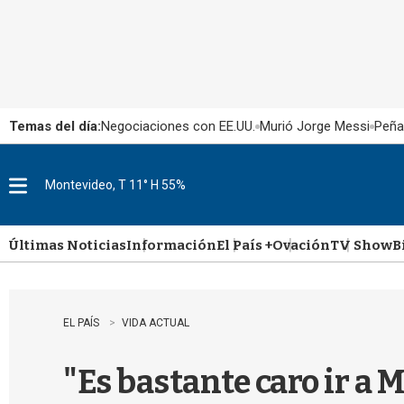
Temas del día:
Negociaciones con EE.UU.
Murió Jorge Messi
Peña
Montevideo, T 11° H 55%
M
e
n
u
Últimas Noticias
Información
El País +
Ovación
TV Show
B
EL PAÍS
VIDA ACTUAL
"Es bastante caro ir a 