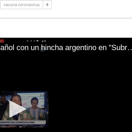
vacuna coronavirus
El mal momento de Yanina Gasañol con un hin