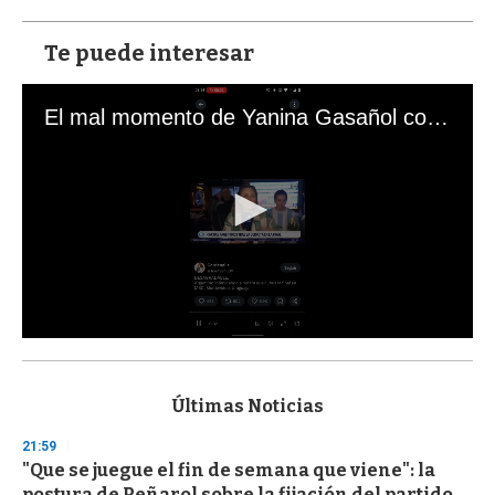
Te puede interesar
El mal momento de Yanina Gasañol con un hincha argentino en "Subrayado"
0
s
e
c
Últimas Noticias
o
n
21:59
d
"Que se juegue el fin de semana que viene": la
s
o
postura de Peñarol sobre la fijación del partido