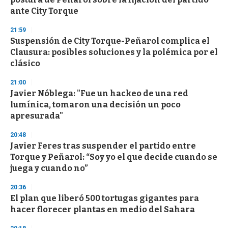
f
ante City Torque
3
3
s
21:59
e
Suspensión de City Torque-Peñarol complica el
c
Clausura: posibles soluciones y la polémica por el
o
n
clásico
d
s
21:00
Javier Nóblega: "Fue un hackeo de una red
lumínica, tomaron una decisión un poco
apresurada"
20:48
Javier Feres tras suspender el partido entre
Torque y Peñarol: “Soy yo el que decide cuando se
juega y cuando no”
20:36
El plan que liberó 500 tortugas gigantes para
hacer florecer plantas en medio del Sahara