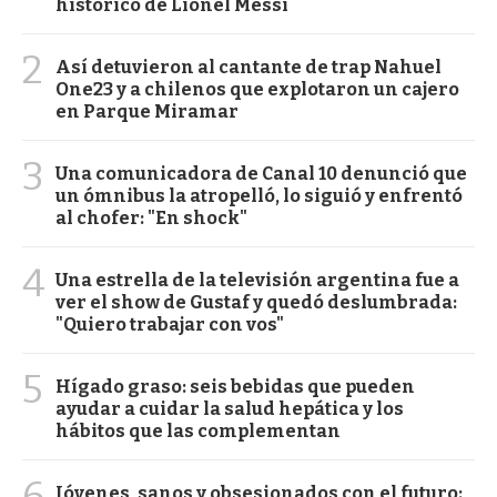
histórico de Lionel Messi
2
Así detuvieron al cantante de trap Nahuel
One23 y a chilenos que explotaron un cajero
en Parque Miramar
3
Una comunicadora de Canal 10 denunció que
un ómnibus la atropelló, lo siguió y enfrentó
al chofer: "En shock"
4
Una estrella de la televisión argentina fue a
ver el show de Gustaf y quedó deslumbrada:
"Quiero trabajar con vos"
5
Hígado graso: seis bebidas que pueden
ayudar a cuidar la salud hepática y los
hábitos que las complementan
6
Jóvenes, sanos y obsesionados con el futuro: