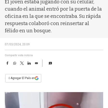
a
El joven estaba jugando con su celular,
cuando el animal entró por la puerta de la
oficina en la que se encontraba. Su rápida
respuesta colaboró con reinsertar al
félido en un bosque.
07/03/2024, 20:09
Compartir esta noticia
F
W
T
L
E
a
h
w
i
m
c
a
i
n
a
e
t
t
k
i
+
Agregar El País en
b
s
t
e
l
o
A
e
d
o
p
r
I
k
p
n