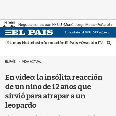
Temas
Negociaciones con EE.UU.
Murió Jorge Messi
Peñarol vs
del día:
Suscribite al 50% OFF
Ingresar
M
e
Últimas Noticias
Información
El País +
Ovación
TV Show
n
M
u
o
s
t
EL PAÍS
VIDA ACTUAL
r
a
En video: la insólita reacción
r
b
de un niño de 12 años que
�
s
sirvió para atrapar a un
q
u
leopardo
e
d